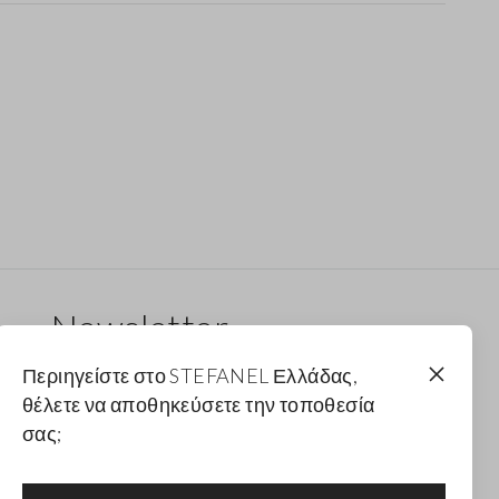
Newsletter
Λάβε ενημερώσεις για νέα drops, συλλογές και
Περιηγείστε στο STEFANEL Ελλάδας,
προωθητικές ενέργειες. Για εσένα έκπτωση 10%.
θέλετε να αποθηκεύσετε την τοποθεσία
σας;
FOOTER.NEWSLETTER.SUBSCRIBE