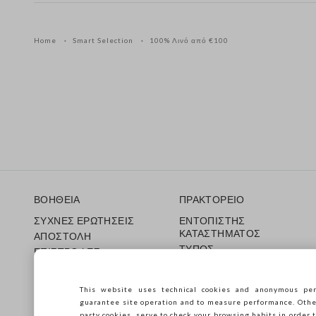
Home
Smart Selection
100% Λινό από €100
Υποσέλιδο
ΒΟΗΘΕΙΑ
ΠΡΑΚΤΟΡΕΙΟ
ΣΥΧΝΕΣ ΕΡΩΤΗΣΕΙΣ
ΕΝΤΟΠΙΣΤΗΣ
ΚΑΤΑΣΤΗΜΑΤΟΣ
ΑΠΟΣΤΟΛΗ
ΤΥΠΟΣ
ΕΠΙΣΤΡΟΦΕΣ
ΟΡΟΙ ΠΩΛΗΣΗΣ
ΔΩΡΟΚΑΡΤΑ
Franchsing
CARE GUIDE
This website uses technical cookies and anonymous per
Accessibility
Guida alle taglie
guarantee site operation and to measure performance. Other 
Βιωσιμότητα
party cookies, serve to check your browsing habits in order t