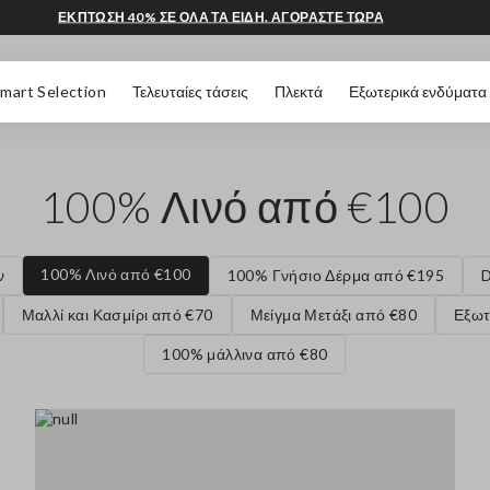
ΕΚΠΤΩΣΗ 40% ΣΕ ΟΛΑ ΤΑ ΕΙΔΗ. ΑΓΟΡΑΣΤΕ ΤΩΡΑ
 ΣΕΛΊΔΑΣ
mart Selection
Τελευταίες τάσεις
Πλεκτά
Εξωτερικά ενδύματα
100% Λινό από €100
100% Λινό από €100
ν
100% Γνήσιο Δέρμα από €195
D
Μαλλί και Κασμίρι από €70
Μείγμα Μετάξι από €80
Εξωτ
100% μάλλινα από €80