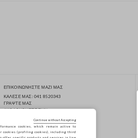
ΕΠΙΚΟΙΝΩΝΗΣΤΕ ΜΑΖΙ ΜΑΣ
ΚΑΛΕΣΕ ΜΑΣ: 041 8520343
ΓΡΑΨΤΕ ΜΑΣ
ΑΚΟΛΟΥΘΗΣΤΕ ΤΗΝ
ΠΑΡΑΓΓΕΛΙΑ/ΕΠΙΣΤΡΟΦΗ
Continue without Accepting
ΣΑΣ
formance cookies, which remain active to
cookies (profiling cookies), including third
o offer specific products and services in line