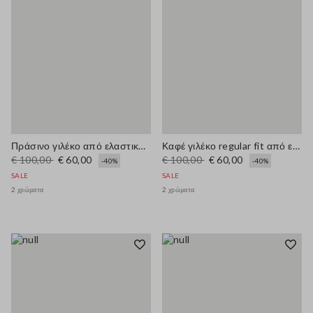
Πράσινο γιλέκο από ελαστικό μείγμα λινού και βισκόζης, κανονική εφαρμογή
Καφέ γιλέκο regular fit από ελαστικό μίγμα λινό και βισκόζης
€ 100,00
€ 60,00
€ 100,00
€ 60,00
-40%
-40%
SALE
SALE
2 χρώματα
2 χρώματα