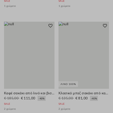
SALE
SALE
1 χρώματα
1 χρώματα
ΛΙΝΌ 100%
Καφέ σακάκι από λινό και βισκόζη regular fit
Κλασικό μπεζ σακάκι από καθαρό λινό
€ 185,00
€ 111,00
€ 135,00
€ 81,00
-40%
-40%
SALE
SALE
2 χρώματα
2 χρώματα