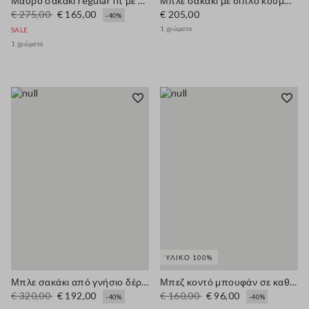
Μαύρο σακάκι regular fit με λαμπερές λεπτομέρειες
Μπλε σακάκι με διπλό κούμπωμα κανονικής εφαρμογής
€ 275,00
€ 165,00
€ 205,00
-40%
1 χρώματα
SALE
1 χρώματα
ΥΛΙΚΌ 100%
Μπλε σακάκι από γνήσιο δέρμα με κανονική γραμμή
Μπεζ κοντό μπουφάν σε καθαρό βαμβάκι slim fit με κουμπιά και τσέπες
€ 320,00
€ 192,00
€ 160,00
€ 96,00
-40%
-40%