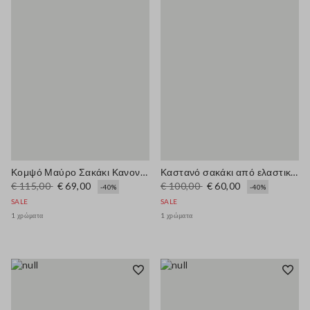
Κομψό Μαύρο Σακάκι Κανονικής Γραμμής με Επένδυση
Καστανό σακάκι από ελαστική βισκόζη regular fit
€ 115,00
€ 69,00
€ 100,00
€ 60,00
-40%
-40%
SALE
SALE
1 χρώματα
1 χρώματα