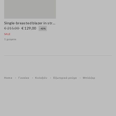
Single-breasted blazer in stretch viscose and linen
€ 215,00
€ 129,00
-40%
SALE
1 χρώματα
Home
Γυναίκα
Κολεξιόν
Εξωτερικά ρούχα
Μπλέιζερ