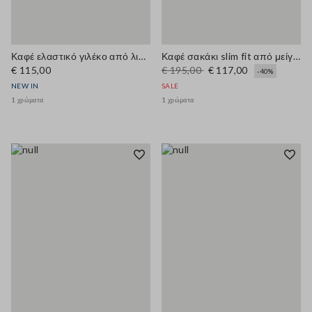
Καφέ ελαστικό γιλέκο από λινό και βισκόζη
Καφέ σακάκι slim fit από μείγμα βισκόζης
€ 115,00
€ 195,00
€ 117,00
-40%
NEW IN
SALE
1 χρώματα
1 χρώματα