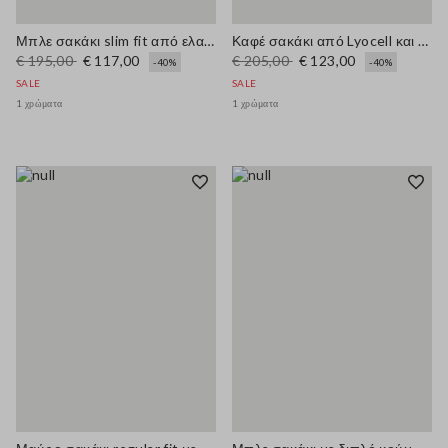
Μπλε σακάκι slim fit από ελαστικό βαμβάκι
Καφέ σακάκι από Lyocell και κάνναβη κανονικής γραμμής με ζώνη
€ 195,00
€ 117,00
€ 205,00
€ 123,00
-40%
-40%
SALE
SALE
1 χρώματα
1 χρώματα