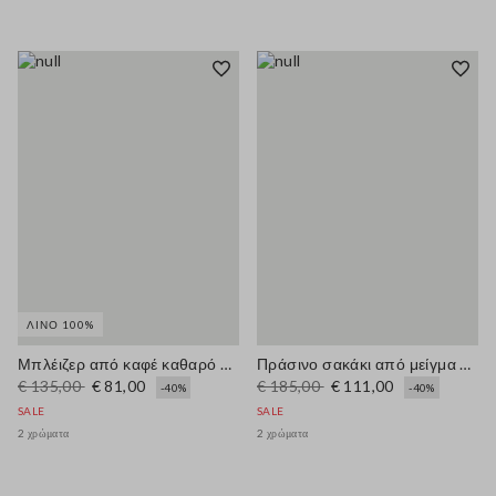
ΛΙΝΌ 100%
Μπλέιζερ από καφέ καθαρό λινό κανονική γραμμή
Πράσινο σακάκι από μείγμα λινού με κανονική εφαρμογή
€ 135,00
€ 81,00
€ 185,00
€ 111,00
-40%
-40%
SALE
SALE
2 χρώματα
2 χρώματα