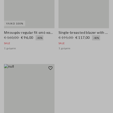
ΥΛΙΚΌ 100%
Μπουφάν regular fit από καθαρό βαμβάκι με πολύχρωμο ριγέ σχέδιο
Single-breasted blazer with woven design
€ 160,00
€ 96,00
€ 195,00
€ 117,00
-40%
-40%
SALE
SALE
1 χρώματα
1 χρώματα