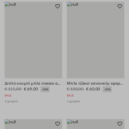
Διπλό κουμπί μπλε σακάκι από ελαστική μίξη βισκόζης
Μπλε τζάκετ κανονικής εφαρμογής με φερμουάρ
€ 115,00
€ 69,00
€ 100,00
€ 60,00
-40%
-40%
SALE
SALE
1 χρώματα
1 χρώματα