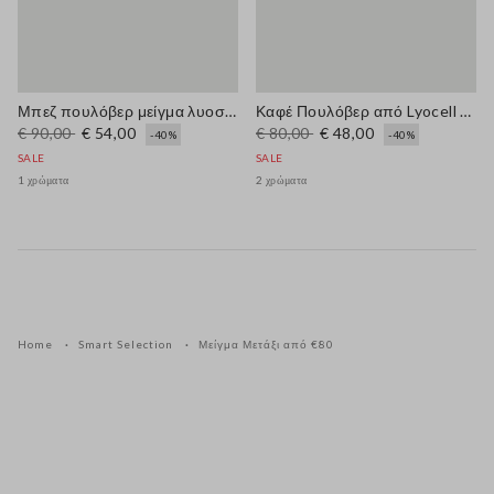
Μπεζ πουλόβερ μείγμα λυοσέλλης και μεταξιού κανονικής εφαρμογής με κορδόνια
Καφέ Πουλόβερ από Lyocell και Βαμβάκι με Κανονική Γραμμή και V Λαιμόκοψη
€ 90,00
€ 54,00
€ 80,00
€ 48,00
-40%
-40%
SALE
SALE
1 χρώματα
2 χρώματα
Home
Smart Selection
Μείγμα Μετάξι από €80