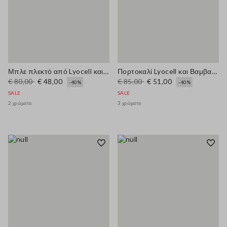
Μπλε πλεκτό από Lyocell και βαμβάκι με V-λαιμόκοψη, κανονική εφαρμογή
Πορτοκαλί Lyocell και Βαμβακερό Μπλουζάκι Regular Fit με Κολάρο Polo
€ 80,00
€ 48,00
€ 85,00
€ 51,00
-40%
-40%
SALE
SALE
2 χρώματα
3 χρώματα