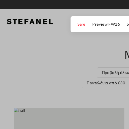
ΜΕΤΆΒΑΣΗ ΣΤΟ ΚΎΡΙΟ ΠΕΡΙΕΧΌΜΕΝΟ
ΚΑΤΕΒΕΊΤΕ ΣΤΟ ΚΆΤΩ ΜΈΡΟΣ ΤΗΣ
Sale
Preview FW26
S
Προβολή όλω
Παντελόνια από €80