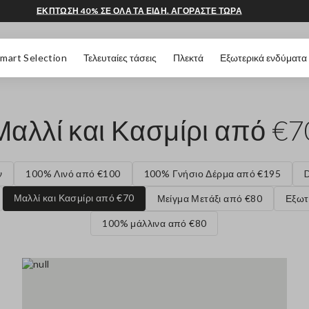
ΕΚΠΤΩΣΗ 40% ΣΕ ΟΛΑ ΤΑ ΕΙΔΗ. ΑΓΟΡΑΣΤΕ ΤΩΡΑ
 ΣΕΛΊΔΑΣ
mart Selection
Τελευταίες τάσεις
Πλεκτά
Εξωτερικά ενδύματα
Μαλλί και Κασμίρι από €7
ν
100% Λινό από €100
100% Γνήσιο Δέρμα από €195
Μαλλί και Κασμίρι από €70
Μείγμα Μετάξι από €80
Εξωτ
100% μάλλινα από €80