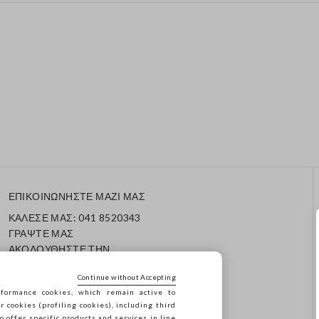
ΕΠΙΚΟΙΝΩΝΗΣΤΕ ΜΑΖΙ ΜΑΣ
ΚΑΛΕΣΕ ΜΑΣ: 041 8520343
ΓΡΑΨΤΕ ΜΑΣ
ΑΚΟΛΟΥΘΗΣΤΕ ΤΗΝ
ΠΑΡΑΓΓΕΛΙΑ/ΕΠΙΣΤΡΟΦΗ
ΣΑΣ
Continue without Accepting
formance cookies, which remain active to
cookies (profiling cookies), including third
o offer specific products and services in line