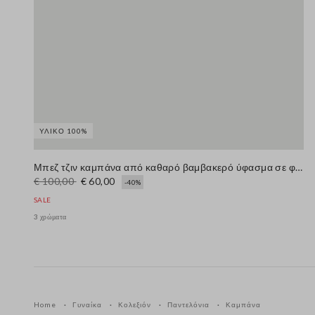
ΥΛΙΚΌ 100%
Μπεζ τζιν καμπάνα από καθαρό βαμβακερό ύφασμα σε φαρδιά γραμμή
€ 100,00
€ 60,00
-40%
SALE
3 χρώματα
Home
Γυναίκα
Κολεξιόν
Παντελόνια
Καμπάνα