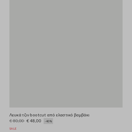
Λευκά τζιν bootcut από ελαστικό βαμβάκι
€ 80,00
€ 48,00
-40%
SALE