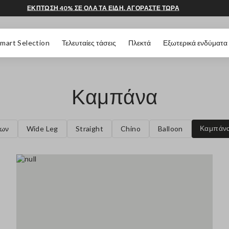
ΕΚΠΤΩΣΗ 40% ΣΕ ΟΛΑ ΤΑ ΕΙΔΗ. ΑΓΟΡΑΣΤΕ ΤΩΡΑ
 ΣΕΛΊΔΑΣ
mart Selection
Τελευταίες τάσεις
Πλεκτά
Εξωτερικά ενδύματα
Καμπάνα
Καμπάν
λων
Wide Leg
Straight
Chino
Balloon