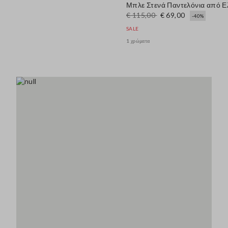
Μπλε Στενά Παντελόνια από Ε
€ 115,00
€ 69,00
-40%
SALE
1 χρώματα