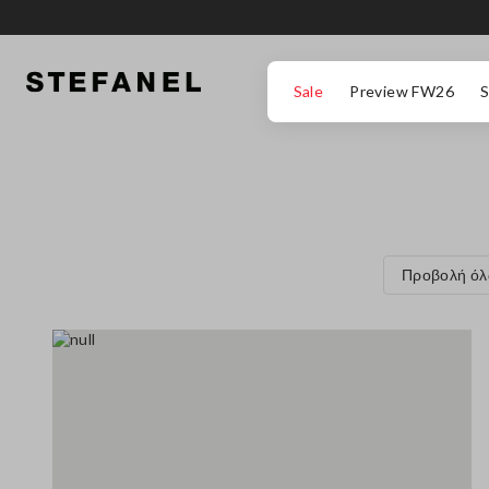
ΜΕΤΆΒΑΣΗ ΣΤΟ ΚΎΡΙΟ ΠΕΡΙΕΧΌΜΕΝΟ
ΚΑΤΕΒΕΊΤΕ ΣΤΟ ΚΆΤΩ ΜΈΡΟΣ ΤΗΣ
Sale
Preview FW26
S
Προβολή ό