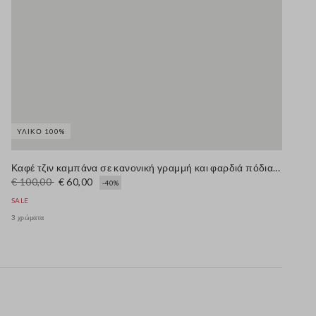
ΥΛΙΚΌ 100%
Καφέ τζιν καμπάνα σε κανονική γραμμή και φαρδιά πόδια από καθαρό βαμβακερό τζιν
€ 100,00
€ 60,00
-40%
SALE
3 χρώματα