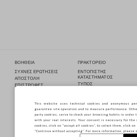
Υποσέλιδο
ΒΟΗΘΕΙΑ
ΠΡΑΚΤΟΡΕΙΟ
ΣΥΧΝΕΣ ΕΡΩΤΗΣΕΙΣ
ΕΝΤΟΠΙΣΤΗΣ
ΚΑΤΑΣΤΗΜΑΤΟΣ
ΑΠΟΣΤΟΛΗ
ΤΥΠΟΣ
ΕΠΙΣΤΡΟΦΕΣ
ΟΡΟΙ ΠΩΛΗΣΗΣ
ΔΩΡΟΚΑΡΤΑ
Franchsing
CARE GUIDE
Accessibility
This website uses technical cookies and anonymous per
Guida alle taglie
guarantee site operation and to measure performance. Other 
Βιωσιμότητα
party cookies, serve to check your browsing habits in order t
with your real interests. Your consent is necessary for the 
cookies, click on "accept all cookies”, to select them, click o
“Continue without accepting”. For more information, please 