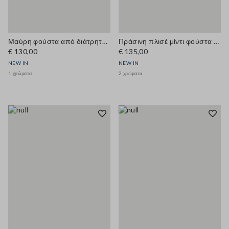
Μαύρη φούστα από διάτρητη πλεκτή ύφανση σε μείγμα βαμβακιού και βισκόζης
Πράσινη πλισέ μίντι φούστα από μείγμα lyocell
€ 130,00
€ 135,00
NEW IN
NEW IN
1 χρώματα
2 χρώματα