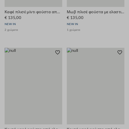
Καφέ πλισέ μίντι φούστα από μίγμα lyocell
Μωβ πλισέ φούστα με ελαστική μέση
€ 135,00
€ 135,00
NEW IN
NEW IN
2 χρώματα
1 χρώματα