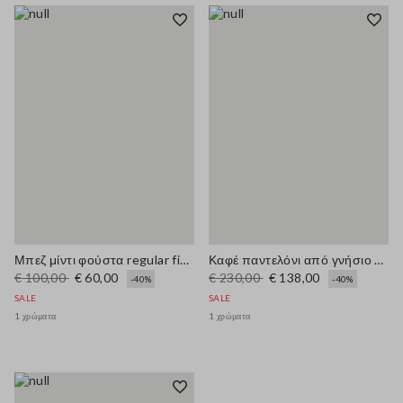
Μπεζ μίντι φούστα regular fit από μείγμα βαμβακιού
Καφέ παντελόνι από γνήσιο δέρμα κανονικής εφαρμογής
€ 100,00
€ 60,00
€ 230,00
€ 138,00
-40%
-40%
SALE
SALE
1 χρώματα
1 χρώματα