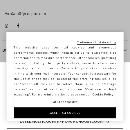
Ακολουθήστε μας στο
Continue without Accepting
This website uses technical cookies and anonymous
ΒΟΗΘΕΙΑ
performance cookies, which remain active to guarantee site
operation and to measure performance. Other cookies (profiling
cookies), including third party cookies, serve to check your
browsing habits in order to offer specific products and services
ΠΡΑΚΤΟΡΕΙΟ
in line with your real interests. Your consent is necessary for
Περιηγείστε στο STEFANEL Ελλάδας, θέλετε
the use of these cookies. To accept the profiling cookies, click
να αποθηκεύσετε την τοποθεσία σας;
on "accept all cookies”, to select them, click on “Manage
ΕΠΙΚΟΙΝΩΝΗΣΤΕ ΜΑΖΙ ΜΑΣ
cookies”, or to refuse them, click on “Continue without
accepting”. For more information, please see our
Cookie Policy
ΕΠΙΒΕΒΑΊΩΣΗ
MANAGE COOKIES
Copyright © Ovs S.p.A. ΑΦΜ: 04240010274 - Εταιρικό
κεφάλαιο 290.923.470 -
2.4.0
ACCEPT ALL COOKIES
footer.item.country
Ελλάδα
LABEL.MULTICOUNTRYPOPUP.CHOOSECOUNTRY