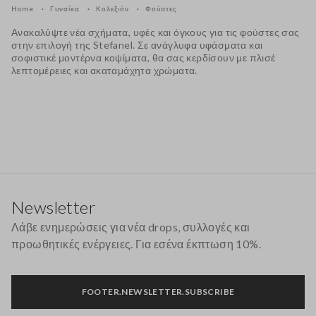
Home
Γυναίκα
Κολεξιόν
Φούστες
Ανακαλύψτε νέα σχήματα, υφές και όγκους για τις φούστες σας
στην επιλογή της Stefanel. Σε ανάγλυφα υφάσματα και
σοφιστικέ μοντέρνα κοψίματα, θα σας κερδίσουν με πλισέ
λεπτομέρειες και ακαταμάχητα χρώματα.
Υποσέλιδο
Newsletter
Λάβε ενημερώσεις για νέα drops, συλλογές και
προωθητικές ενέργειες. Για εσένα έκπτωση 10%.
FOOTER.NEWSLETTER.SUBSCRIBE