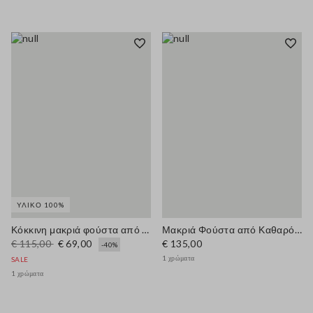
ΥΛΙΚΌ 100%
Κόκκινη μακριά φούστα από καθαρό βαμβάκι regular fit
Μακριά Φούστα από Καθαρό Καφέ Οξικό της Κανονικής Εφαρμογής
€ 115,00
€ 69,00
€ 135,00
-40%
1 χρώματα
SALE
1 χρώματα