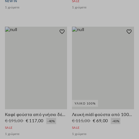
NEW IN
SALE
1 χρώματα
1 χρώματα
ΥΛΙΚΌ 100%
Καφέ φούστα από γνήσιο δέρμα, κανονική εφαρμογή
Λευκή midi φούστα από 100% βαμβάκι με διάτρητο κέντημα
€ 195,00
€ 117,00
€ 115,00
€ 69,00
-40%
-40%
SALE
SALE
1 χρώματα
1 χρώματα