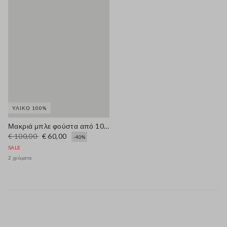
ΥΛΙΚΌ 100%
Μακριά μπλε φούστα από 100% βαμβάκι με μπροντερί ανγκλέζ
€ 100,00
€ 60,00
-40%
SALE
2 χρώματα