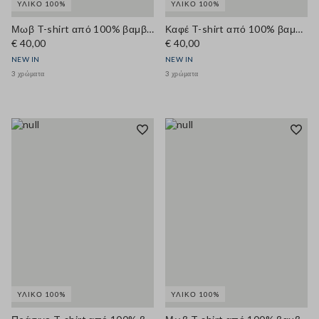
ΥΛΙΚΌ 100%
ΥΛΙΚΌ 100%
Μωβ T-shirt από 100% βαμβάκι, regular εφαρμογή, λαιμόκοψη crew
Καφέ T-shirt από 100% βαμβάκι με στρογγυλή λαιμόκοψη, κανονική εφαρμογή
€ 40,00
€ 40,00
NEW IN
NEW IN
3 χρώματα
3 χρώματα
ΥΛΙΚΌ 100%
ΥΛΙΚΌ 100%