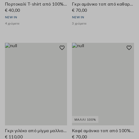
Πορτοκαλί T-shirt από 100% βαμβάκι με στρογγυλή λαιμόκοψη, regular fit
Γκρι αμάνικο τοπ από καθαρό μαλλί, regular εφαρμογή
€ 40,00
€ 70,00
NEW IN
NEW IN
4 χρώματα
3 χρώματα
ΜΑΛΛΊ 100%
Γκρι γιλέκο από μίγμα μαλλιού και κασμίρ, κανονική εφαρμογή
Καφέ αμάνικο τοπ από 100% μαλλί, regular fit
€ 110,00
€ 70,00