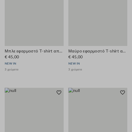
Μπλε εφαρμοστό T-shirt από ελαστικό βαμβάκι με στρογγυλή λαιμόκοψη
Μαύρο εφαρμοστό T-shirt από ελαστικό βαμβάκι με στρογγυλή λαιμόκοψη
€ 45,00
€ 45,00
NEW IN
NEW IN
3 χρώματα
3 χρώματα