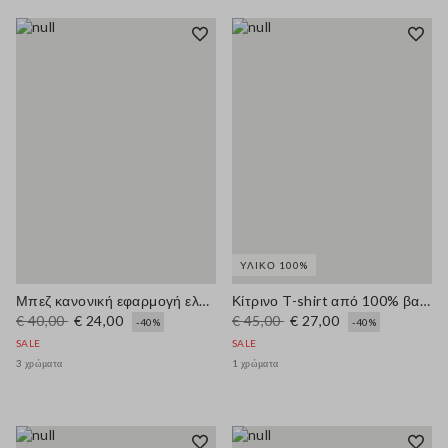
ΥΛΙΚΌ 100%
Μπεζ κανονική εφαρμογή ελαστική βαμβακερή μπλούζα
Κίτρινο T-shirt από 100% βαμβάκι, κοντομάνικο, oversized εφαρμογή, με στάμπα
€ 40,00
€ 24,00
€ 45,00
€ 27,00
-40%
-40%
SALE
SALE
3 χρώματα
1 χρώματα