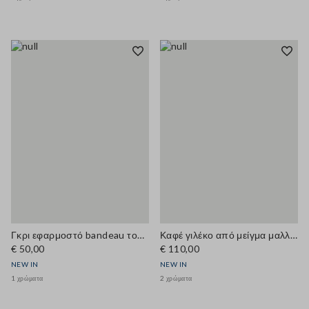
Γκρι εφαρμοστό bandeau τοπ από ελαστικό μαλλί
Καφέ γιλέκο από μείγμα μαλλιού και κασμίρ, κανονική εφαρμογή
€ 50,00
€ 110,00
NEW IN
NEW IN
1 χρώματα
2 χρώματα