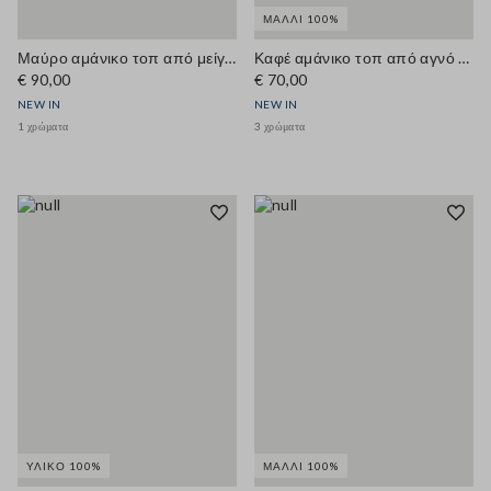
ΜΑΛΛΊ 100%
Μαύρο αμάνικο τοπ από μείγμα βαμβακιού και βισκόζης με διάτρητη πλέξη
Καφέ αμάνικο τοπ από αγνό μαλλί, regular fit
€ 90,00
€ 70,00
NEW IN
NEW IN
1 χρώματα
3 χρώματα
ΥΛΙΚΌ 100%
ΜΑΛΛΊ 100%