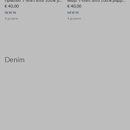
Πράσινο T-shirt από 100% βαμβάκι με στρογγυλή λαιμόκοψη, regular εφαρμογή
Μωβ T-shirt από 100% βαμβάκι με στρογγυλή λαιμόκοψη, regular fit
€ 40,00
€ 40,00
NEW IN
NEW IN
4 χρώματα
4 χρώματα
Denim