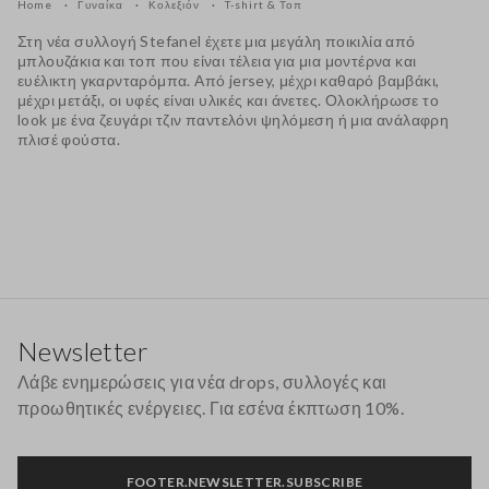
Home
Γυναίκα
Κολεξιόν
T-shirt & Τοπ
Στη νέα συλλογή Stefanel έχετε μια μεγάλη ποικιλία από
μπλουζάκια και τοπ που είναι τέλεια για μια μοντέρνα και
ευέλικτη γκαρνταρόμπα. Από jersey, μέχρι καθαρό βαμβάκι,
μέχρι μετάξι, οι υφές είναι υλικές και άνετες. Ολοκλήρωσε το
look με ένα ζευγάρι τζιν παντελόνι ψηλόμεση ή μια ανάλαφρη
πλισέ φούστα.
Υποσέλιδο
Newsletter
Λάβε ενημερώσεις για νέα drops, συλλογές και
προωθητικές ενέργειες. Για εσένα έκπτωση 10%.
FOOTER.NEWSLETTER.SUBSCRIBE