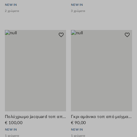
NEW IN
NEW IN
2 χρώματα
3 χρώματα
Πολύχρωμο jacquard τοπ από μείγμα μαλλιού και βισκόζης, regular εφαρμογή
Γκρι αμάνικο τοπ από μείγμα μαλλιού με ψηλό γιακά, κανονική εφαρμογή
€ 100,00
€ 90,00
NEW IN
NEW IN
1 χρώματα
1 χρώματα