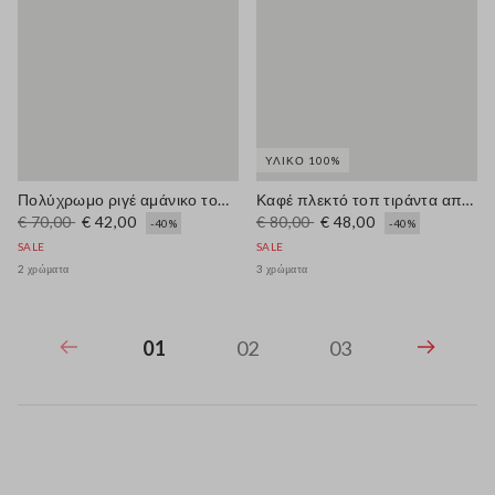
ΥΛΙΚΌ 100%
Πολύχρωμο ριγέ αμάνικο τοπ regular fit από μείγμα λινού και βαμβακιού
Καφέ πλεκτό τοπ τιράντα από 100% βαμβάκι με λεπτομέρειες σε αντίθεση
€ 70,00
€ 42,00
€ 80,00
€ 48,00
-40%
-40%
SALE
SALE
2 χρώματα
3 χρώματα
01
02
03