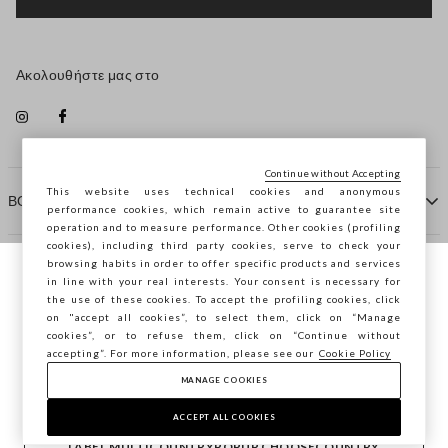
Ακολουθήστε μας στο
Continue without Accepting
This website uses technical cookies and anonymous
ΒΟΗΘΕΙΑ
performance cookies, which remain active to guarantee site
operation and to measure performance. Other cookies (profiling
cookies), including third party cookies, serve to check your
browsing habits in order to offer specific products and services
ΠΡΑΚΤΟΡΕΙΟ
in line with your real interests. Your consent is necessary for
Περιηγείστε στο STEFANEL Ελλάδας, θέλετε
the use of these cookies. To accept the profiling cookies, click
να αποθηκεύσετε την τοποθεσία σας;
on "accept all cookies”, to select them, click on “Manage
ΕΠΙΚΟΙΝΩΝΗΣΤΕ ΜΑΖΙ ΜΑΣ
cookies”, or to refuse them, click on “Continue without
accepting”. For more information, please see our
Cookie Policy
ΕΠΙΒΕΒΑΊΩΣΗ
MANAGE COOKIES
Copyright © Ovs S.p.A. ΑΦΜ: 04240010274 - Εταιρικό
κεφάλαιο 290.923.470 -
2.4.0
ACCEPT ALL COOKIES
footer.item.country
Ελλάδα
LABEL.MULTICOUNTRYPOPUP.CHOOSECOUNTRY