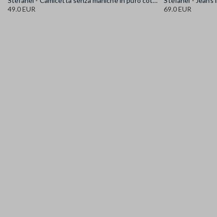
Stefanel - Camicetta senza maniche in puro cotone denim azzurra regular fit, Donna, Azzurro chiaro
49.0 EUR
69.0 EUR