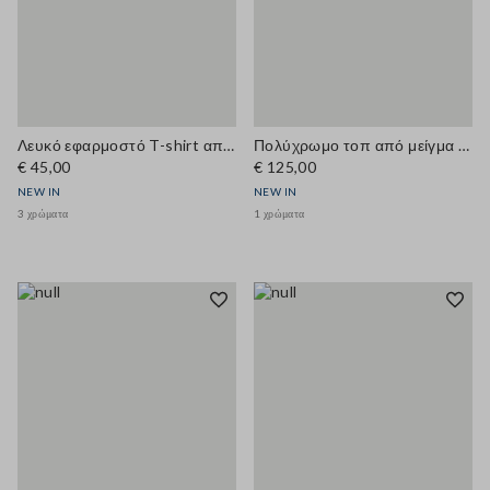
Λευκό εφαρμοστό T-shirt από ελαστικό βαμβάκι με στρογγυλή λαιμόκοψη
Πολύχρωμο τοπ από μείγμα βαμβακιού και μαλλιού με κουμπιά, regular εφαρμογή
€ 45,00
€ 125,00
NEW IN
NEW IN
3 χρώματα
1 χρώματα