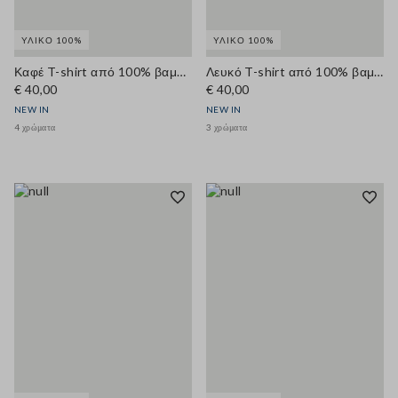
ΥΛΙΚΌ 100%
ΥΛΙΚΌ 100%
Καφέ T-shirt από 100% βαμβάκι με στρογγυλή λαιμόκοψη, regular fit
Λευκό T-shirt από 100% βαμβάκι με λαιμόκοψη crew, κανονική γραμμή
€ 40,00
€ 40,00
NEW IN
NEW IN
4 χρώματα
3 χρώματα