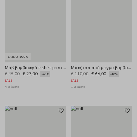
ΥΛΙΚΌ 100%
Μοβ βαμβακερό t-shirt με στρογγυλή λαιμόκοψη κανονικής εφαρμογής με λουλούδια
Μπεζ τοπ από μείγμα βαμβακιού με κουμπιά, κανονική εφαρμογή
€ 45,00
€ 27,00
€ 110,00
€ 66,00
-40%
-40%
SALE
SALE
4 χρώματα
1 χρώματα