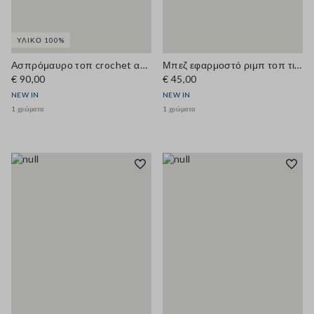
ΥΛΙΚΌ 100%
Ασπρόμαυρο τοπ crochet από αγνό βαμβάκι
Μπεζ εφαρμοστό ριμπ τοπ τιράντα από μείγμα βισκόζης
€ 90,00
€ 45,00
NEW IN
NEW IN
1 χρώματα
1 χρώματα