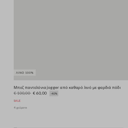
ΛΙΝΌ 100%
Μπεζ παντελόνια jogger από καθαρό λινό με φαρδιά πόδι
€ 100,00
€ 60,00
-40%
SALE
4 χρώματα