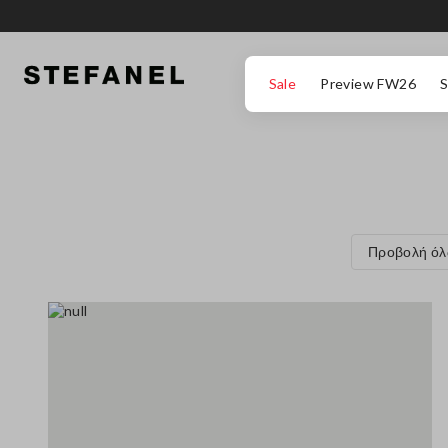
ΜΕΤΆΒΑΣΗ ΣΤΟ ΚΎΡΙΟ ΠΕΡΙΕΧΌΜΕΝΟ
ΚΑΤΕΒΕΊΤΕ ΣΤΟ ΚΆΤΩ ΜΈΡΟΣ ΤΗΣ
Sale
Preview FW26
S
Προβολή ό