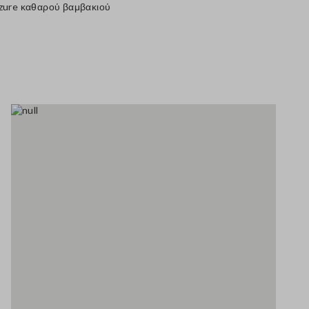
azure καθαρού βαμβακιού