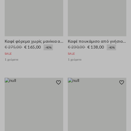
Καφέ φόρεμα χωρίς μανίκια από γνήσιο δέρμα με στενή εφαρμογή και V-λαιμόκοψη
Καφέ πουκάμισο από γνήσιο δέρμα σε κανονική εφαρμογή
€ 275,00
€ 165,00
€ 230,00
€ 138,00
-40%
-40%
SALE
SALE
1 χρώματα
1 χρώματα