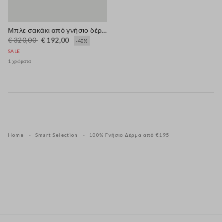
Μπλε σακάκι από γνήσιο δέρμα με κανονική γραμμή
€ 320,00
€ 192,00
-40%
SALE
1 χρώματα
Home
Smart Selection
100% Γνήσιο Δέρμα από €195
Υποσέλιδο