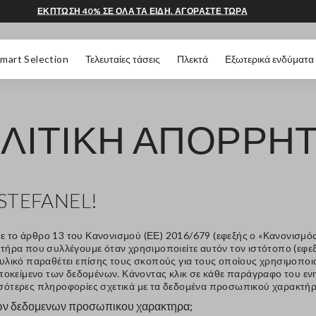
ΕΚΠΤΩΣΗ 40% ΣΕ ΟΛΑ ΤΑ ΕΙΔΗ. ΑΓΟΡΑΣΤΕ ΤΩΡΑ
 ΣΕΛΊΔΑΣ
mart Selection
Τελευταίες τάσεις
Πλεκτά
Εξωτερικά ενδύματα
ΛΙΤΙΚΗ ΑΠΟΡΡΗ
STEFANEL!
ε το άρθρο 13 του Κανονισμού (ΕΕ) 2016/679 (εφεξής ο «Κανονισμός
ήρα που συλλέγουμε όταν χρησιμοποιείτε αυτόν τον ιστότοπο (εφεξ
 υλικό παραθέτει επίσης τους σκοπούς για τους οποίους χρησιμοπ
Υποκείμενο των δεδομένων. Κάνοντας κλικ σε κάθε παράγραφο του ενη
σότερες πληροφορίες σχετικά με τα δεδομένα προσωπικού χαρακτήρ
 των δεδομενων προσωπικου χαρακτηρα;