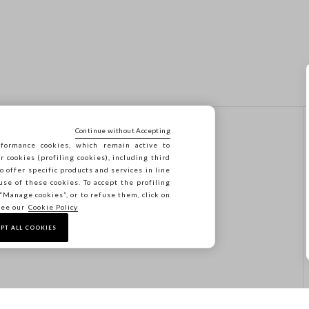
Continue without Accepting
ΕΠΙΚΟΙΝΩΝΗΣΤΕ ΜΑΖΙ ΜΑΣ
formance cookies, which remain active to
ΚΑΛΕΣΕ ΜΑΣ: 041 8520343
cookies (profiling cookies), including third
ΓΡΑΨΤΕ ΜΑΣ
o offer specific products and services in line
use of these cookies. To accept the profiling
ΑΚΟΛΟΥΘΗΣΤΕ ΤΗΝ
n “Manage cookies”, or to refuse them, click on
ΠΑΡΑΓΓΕΛΙΑ/ΕΠΙΣΤΡΟΦΗ
see our
Cookie Policy
ΣΑΣ
PT ALL COOKIES