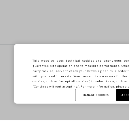
Υποσέλιδο
ΒΟΗΘΕΙΑ
ΠΡΑΚΤΟΡΕΙΟ
This website uses technical cookies and anonymous per
ΣΥΧΝΕΣ ΕΡΩΤΗΣΕΙΣ
ΕΝΤΟΠΙΣΤΗΣ
guarantee site operation and to measure performance. Other 
ΚΑΤΑΣΤΗΜΑΤΟΣ
ΑΠΟΣΤΟΛΗ
party cookies, serve to check your browsing habits in order t
ΤΥΠΟΣ
with your real interests. Your consent is necessary for the 
ΕΠΙΣΤΡΟΦΕΣ
cookies, click on "accept all cookies”, to select them, click o
ΟΡΟΙ ΠΩΛΗΣΗΣ
ΔΩΡΟΚΑΡΤΑ
“Continue without accepting”. For more information, please 
Franchsing
CARE GUIDE
Accessibility
MANAGE COOKIES
ACCE
Guida alle taglie
Βιωσιμότητα