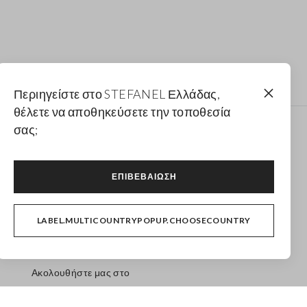
Περιηγείστε στο STEFANEL Ελλάδας,
θέλετε να αποθηκεύσετε την τοποθεσία
σας;
Newsletter
Λάβε ενημερώσεις για νέα drops, συλλογές και
ΕΠΙΒΕΒΑΊΩΣΗ
προωθητικές ενέργειες. Για εσένα έκπτωση 10%.
LABEL.MULTICOUNTRYPOPUP.CHOOSECOUNTRY
FOOTER.NEWSLETTER.SUBSCRIBE
Ακολουθήστε μας στο