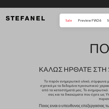
ΜΕΤΆΒΑΣΗ ΣΤΟ ΚΎΡΙΟ ΠΕΡΙΕΧΌΜΕΝΟ
ΚΑΤΕΒΕΊΤΕ ΣΤΟ ΚΆΤΩ ΜΈΡΟΣ ΤΗΣ
Sale
Preview FW26
S
ΠΟ
ΚΑΛΩΣ ΗΡΘΑΤΕ ΣΤΗ 
Το παρόν ενημερωτικό υλικό, σύμφωνα μ
σχετικά με τα δεδομένα προσωπικού χαρακτ
από τα καταστήματά μας. Το ενημερωτικό
σας και τα δικαιώματα που έχετε ως 
περισ
Ποιος ειναι ο υπευθυνος επεξεργασιας