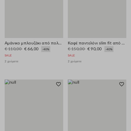
Αμάνικο μπλουζάκι από πολυχρωμικό μείγμα λινών με υφή δίχτυ, κανονική γραμμή
Καφέ παντελόνι slim fit από μείγμα λινού
€ 110,00
€ 66,00
€ 150,00
€ 90,00
-40%
-40%
SALE
SALE
2 χρώματα
2 χρώματα