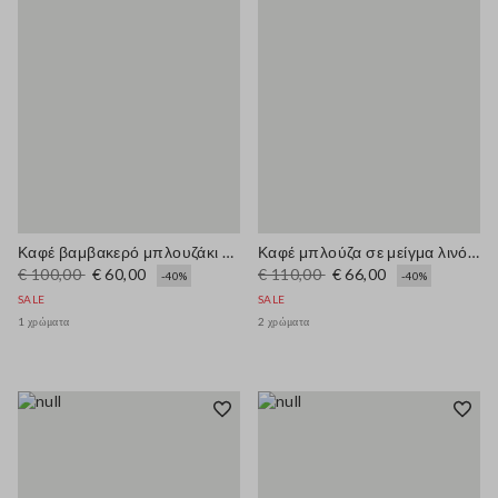
Καφέ βαμβακερό μπλουζάκι κανονικής εφαρμογής με κέντημα
Καφέ μπλούζα σε μείγμα λινό κανονικής γραμμής με χρωματιστό polo γιακά
€ 100,00
€ 60,00
€ 110,00
€ 66,00
-40%
-40%
SALE
SALE
1 χρώματα
2 χρώματα