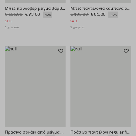
Μπεζ πουλόβερ μείγμα βαμβακιού με κανονική εφαρμογή
Μπεζ παντελόνια καμπάνα από ελαστικό βαμβάκι
€ 155,00
€ 93,00
€ 135,00
€ 81,00
-40%
-40%
SALE
SALE
1 χρώματα
2 χρώματα
Πράσινο σακάκι από μείγμα λινού με κανονική εφαρμογή
Πράσινο παντελόνι regular fit από ελαστικό μείγμα λίνου και βισκόζης