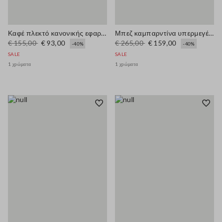
Καφέ πλεκτό κανονικής εφαρμογής σε δίχτυ
Μπεζ καμπαρντίνα υπερμεγέθους από ελαστικό βαμβακερό μείγμα
€ 155,00
€ 93,00
€ 265,00
€ 159,00
-40%
-40%
SALE
SALE
1 χρώματα
1 χρώματα