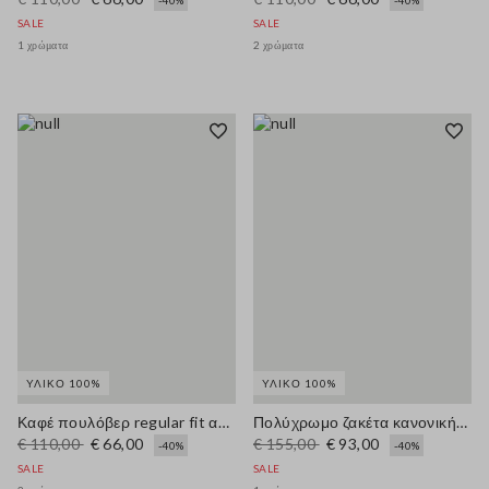
-40%
-40%
SALE
SALE
1 χρώματα
2 χρώματα
ΥΛΙΚΌ 100%
ΥΛΙΚΌ 100%
Καφέ πουλόβερ regular fit από καθαρό βαμβάκι με υφή πλέγματος
Πολύχρωμο ζακέτα κανονικής γραμμής από καθαρό βαμβάκι με πλεκτή ζώνη
€ 110,00
€ 66,00
€ 155,00
€ 93,00
-40%
-40%
SALE
SALE