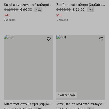
Καφέ παντελόνι από καθαρό βαμβάκι με φαρδιά μπατζάκια
Ζακέτα από καθαρό βαμβάκι με πολύχρωμες ρίγες - Κανονική εφαρμογή
€ 110,00
€ 66,00
€ 135,00
€ 81,00
-40%
-40%
SALE
SALE
2 χρώματα
1 χρώματα
ΥΛΙΚΌ 100%
Μπεζ τοπ από μείγμα βαμβακιού με κουμπιά, κανονική εφαρμογή
Μπεζ παντελόνι από καθαρό βαμβάκι με φαρδιά γραμμή
€ 110,00
€ 66,00
€ 110,00
€ 66,00