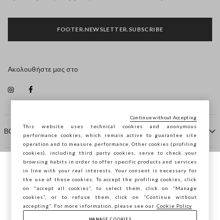
FOOTER.NEWSLETTER.SUBSCRIBE
Ακολουθήστε μας στο
Continue without Accepting
This website uses technical cookies and anonymous
ΒΟΗΘΕΙΑ
performance cookies, which remain active to guarantee site
operation and to measure performance. Other cookies (profiling
cookies), including third party cookies, serve to check your
browsing habits in order to offer specific products and services
ΠΡΑΚΤΟΡΕΙΟ
in line with your real interests. Your consent is necessary for
Περιηγείστε στο STEFANEL Ελλάδας, θέλετε
the use of these cookies. To accept the profiling cookies, click
να αποθηκεύσετε την τοποθεσία σας;
on "accept all cookies”, to select them, click on “Manage
ΕΠΙΚΟΙΝΩΝΗΣΤΕ ΜΑΖΙ ΜΑΣ
cookies”, or to refuse them, click on “Continue without
accepting”. For more information, please see our
Cookie Policy
MANAGE COOKIES