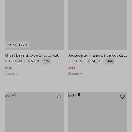
ΥΛΙΚΌ 100%
Μπεζ βεγέ μπλούζα από καθαρό βαμβάκι regular fit
Χωρίς μανίκια καφέ μπλούζα από μείγμα βισκόζης, κανονική γραμμή
€ 110,00
€ 66,00
€ 100,00
€ 60,00
-40%
-40%
SALE
SALE
1 χρώματα
2 χρώματα