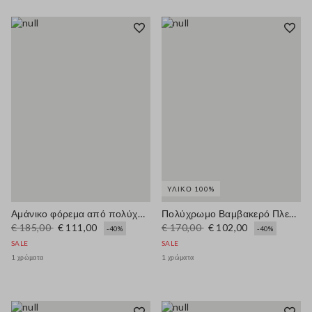
ΥΛΙΚΌ 100%
Αμάνικο φόρεμα από πολύχρωμο μείγμα βαμβακιού, κανονική εφαρμογή
Πολύχρωμο Βαμβακερό Πλεκτό Μπλουζάκι Κανονικής Εφαρμογής
€ 185,00
€ 111,00
€ 170,00
€ 102,00
-40%
-40%
SALE
SALE
1 χρώματα
1 χρώματα