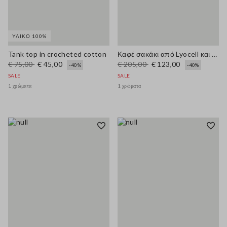
ΥΛΙΚΌ 100%
Tank top in crocheted cotton
Καφέ σακάκι από Lyocell και κάνναβη κανονικής γραμμής με ζώνη
€ 75,00
€ 45,00
€ 205,00
€ 123,00
-40%
-40%
SALE
SALE
1 χρώματα
1 χρώματα