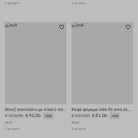
1 χρώματα
2 χρώματα
Μπεζ παντελόνι με πλατύ πόδι από μείγμα λινού
Καφέ φόρεμα slim fit από ελαστικό μείγμα λινού και βισκόζης
€ 150,00
€ 90,00
€ 135,00
€ 81,00
-40%
-40%
SALE
SALE
1 χρώματα
1 χρώματα