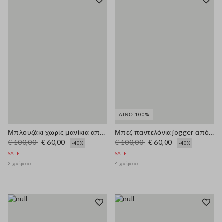
ΛΙΝΌ 100%
Μπλουζάκι χωρίς μανίκια από μείγμα βαμβακιού με πολύχρωμες ρίγες, κανονική εφαρμογή
Μπεζ παντελόνια jogger από καθαρό λινό με φαρδιά πόδι
€ 100,00
€ 60,00
€ 100,00
€ 60,00
-40%
-40%
SALE
SALE
2 χρώματα
4 χρώματα