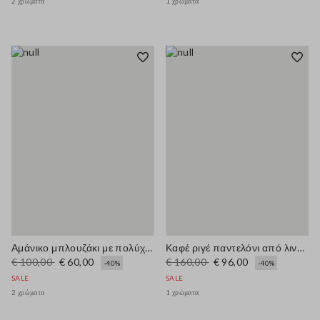
2 χρώματα
1 χρώματα
Αμάνικο μπλουζάκι με πολύχρωμες ρίγες από συνδυασμό βαμβακιού, κανονική εφαρμογή
Καφέ ριγέ παντελόνι από λινό με κανονική εφαρμογή
€ 100,00
€ 60,00
€ 160,00
€ 96,00
-40%
-40%
SALE
SALE
2 χρώματα
1 χρώματα