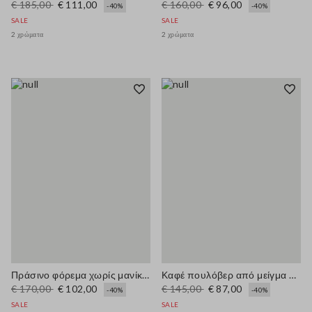
€ 185,00
€ 111,00
€ 160,00
€ 96,00
-40%
-40%
SALE
SALE
2 χρώματα
2 χρώματα
Πράσινο φόρεμα χωρίς μανίκια από μείγμα λινών με ζώνη
Καφέ πουλόβερ από μείγμα βαμβακιού με κανονική εφαρμογή και καρό σχέδιο
€ 170,00
€ 102,00
€ 145,00
€ 87,00
-40%
-40%
SALE
SALE