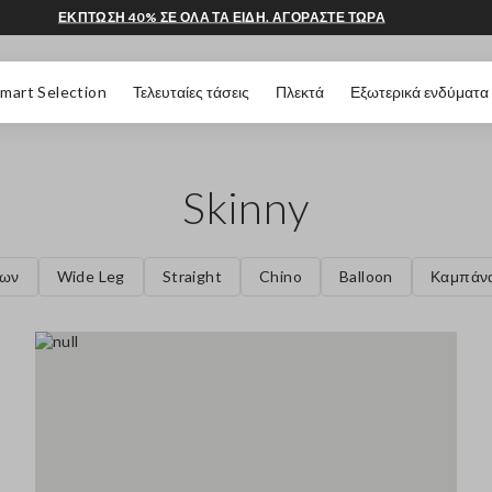
ΕΚΠΤΩΣΗ 40% ΣΕ ΟΛΑ ΤΑ ΕΙΔΗ. ΑΓΟΡΑΣΤΕ ΤΩΡΑ
 ΣΕΛΊΔΑΣ
mart Selection
Τελευταίες τάσεις
Πλεκτά
Εξωτερικά ενδύματα
Skinny
λων
Wide Leg
Straight
Chino
Balloon
Καμπάν