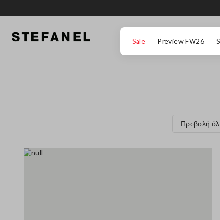
ΜΕΤΆΒΑΣΗ ΣΤΟ ΚΎΡΙΟ ΠΕΡΙΕΧΌΜΕΝΟ
ΚΑΤΕΒΕΊΤΕ ΣΤΟ ΚΆΤΩ ΜΈΡΟΣ ΤΗΣ
Sale
Preview FW26
S
Προβολή ό