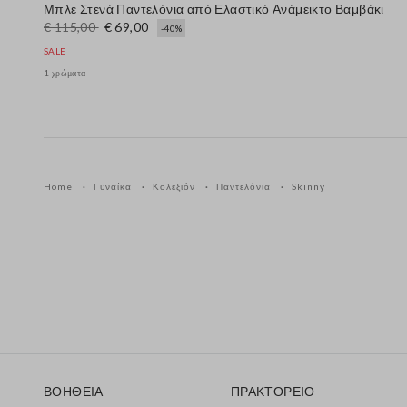
Μπλε Στενά Παντελόνια από Ελαστικό Ανάμεικτο Βαμβάκι
€ 115,00
€ 69,00
-40%
SALE
1 χρώματα
Home
Γυναίκα
Κολεξιόν
Παντελόνια
Skinny
Υποσέλιδο
ΒΟΗΘΕΙΑ
ΠΡΑΚΤΟΡΕΙΟ