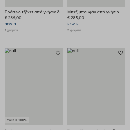
Πράσινο τζάκετ από γνήσιο δέρμα με εξωτερικές τσέπες, κανονική εφαρμογή
Μπεζ μπουφάν από γνήσιο δέρμα, regular εφαρμογή
€ 285,00
€ 285,00
NEW IN
NEW IN
1 χρώματα
2 χρώματα
ΥΛΙΚΌ 100%