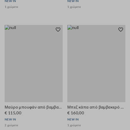
NEW IN
NEW IN
1 χρώματα
1 χρώματα
Μαύρο μπουφάν από βαμβακερό μείγμα με φερμουάρ και κοτλέ γιακά, regular εφαρμογή
Μπεζ κάπα από βαμβακερό μείγμα με κουκούλα, oversized γραμμή
€ 115,00
€ 160,00
NEW IN
NEW IN
2 χρώματα
1 χρώματα