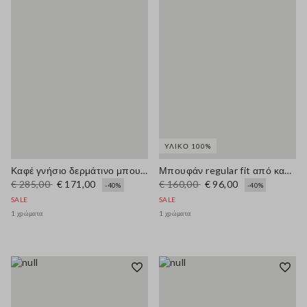
ΥΛΙΚΌ 100%
Καφέ γνήσιο δερμάτινο μπουφάν με κουμπιά, κανονική εφαρμογή
Μπουφάν regular fit από καθαρό βαμβάκι με πολύχρωμο ριγέ σχέδιο
€ 285,00
€ 171,00
€ 160,00
€ 96,00
-40%
-40%
SALE
SALE
1 χρώματα
1 χρώματα