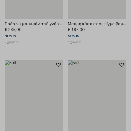
Πράσινο μπουφάν από γνήσιο δέρμα, κανονική εφαρμογή
Μαύρη κάπα από μείγμα βαμβακιού με κρυφό φερμουάρ, oversized εφαρμογή
€ 285,00
€ 185,00
NEW IN
NEW IN
2 χρώματα
1 χρώματα