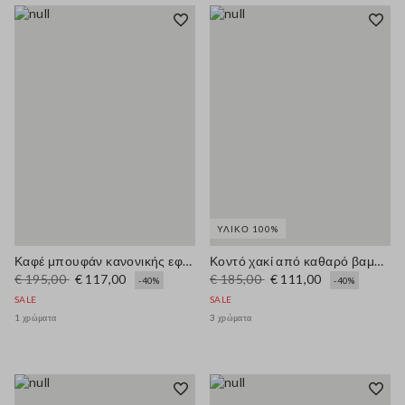
ΥΛΙΚΌ 100%
Καφέ μπουφάν κανονικής εφαρμογής από βαμβακερό μείγμα με φερμουάρ
Κοντό χακί από καθαρό βαμβάκι σε κανονική εφαρμογή
€ 195,00
€ 117,00
€ 185,00
€ 111,00
-40%
-40%
SALE
SALE
1 χρώματα
3 χρώματα