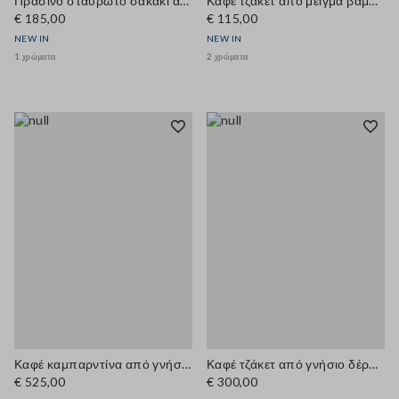
Πράσινο σταυρωτό σακάκι από 100% βαμβάκι, κανονική εφαρμογή
Καφέ τζάκετ από μείγμα βαμβακιού με φερμουάρ και κοτλέ γιακά, regular εφαρμογή
€ 185,00
€ 115,00
NEW IN
NEW IN
1 χρώματα
2 χρώματα
Καφέ καμπαρντίνα από γνήσιο δέρμα, σταυρωτή με ζώνη, regular εφαρμογή
Καφέ τζάκετ από γνήσιο δέρμα με κλασικά πέτα
€ 525,00
€ 300,00