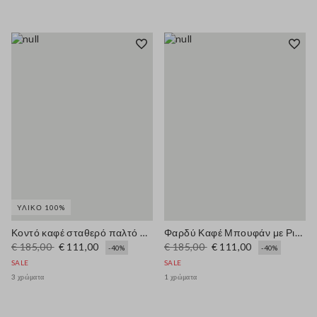
ΥΛΙΚΌ 100%
Κοντό καφέ σταθερό παλτό από καθαρό βαμβάκι
Φαρδύ Καφέ Μπουφάν με Ριγέ Γιακά
€ 185,00
€ 111,00
€ 185,00
€ 111,00
-40%
-40%
SALE
SALE
3 χρώματα
1 χρώματα