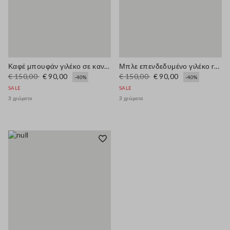
Καφέ μπουφάν γιλέκο σε κανονική γραμμή με φερμουάρ
Μπλε επενδεδυμένο γιλέκο regular fit με φερμουάρ
€ 150,00
€ 90,00
€ 150,00
€ 90,00
-40%
-40%
SALE
SALE
3 χρώματα
3 χρώματα