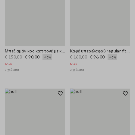
Μπεζ αμάνικος καπιτονέ με κανονική εφαρμογή και φερμουάρ
Καφέ υπερελαφρύ regular fit μπουφάν με φερμουάρ
€ 150,00
€ 90,00
€ 160,00
€ 96,00
-40%
-40%
SALE
SALE
3 χρώματα
3 χρώματα