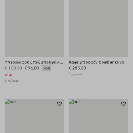
Υπερελαφρύ μπεζ μπουφάν κανονικής γραμμής με φερμουάρ
Καφέ μπουφάν bomber κανονικής εφαρμογής
€ 160,00
€ 96,00
€ 285,00
-40%
1 χρώματα
SALE
3 χρώματα