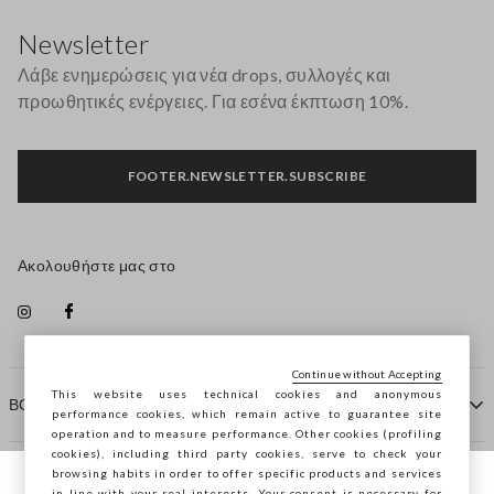
Υποσέλιδο
Newsletter
Λάβε ενημερώσεις για νέα drops, συλλογές και
προωθητικές ενέργειες. Για εσένα έκπτωση 10%.
FOOTER.NEWSLETTER.SUBSCRIBE
Ακολουθήστε μας στο
Continue without Accepting
This website uses technical cookies and anonymous
ΒΟΗΘΕΙΑ
performance cookies, which remain active to guarantee site
operation and to measure performance. Other cookies (profiling
cookies), including third party cookies, serve to check your
browsing habits in order to offer specific products and services
ΠΡΑΚΤΟΡΕΙΟ
in line with your real interests. Your consent is necessary for