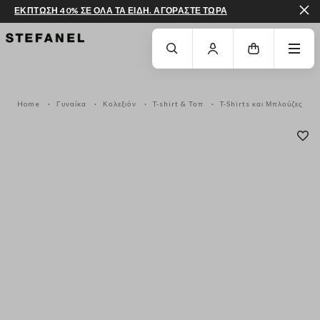
ΕΚΠΤΩΣΗ 40% ΣΕ ΟΛΑ ΤΑ ΕΙΔΗ. ΑΓΟΡΑΣΤΕ ΤΩΡΑ
ΜΕΤΆΒΑΣΗ ΣΤΟ ΚΎΡΙΟ ΠΕΡΙΕΧΌΜΕΝΟ
ΚΑΤΕΒΕΊΤΕ ΣΤΟ ΚΆΤΩ ΜΈΡΟΣ ΤΗΣ
Home
Γυναίκα
Κολεξιόν
T-shirt & Τοπ
T-Shirts και Μπλούζες