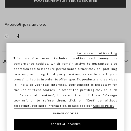
FOOTER.NEWSLETTER.SUBSCRIBE
Ακολουθήστε μας στο
Continue without Accepting
This website uses technical cookies and anonymous
ΒΟΗΘΕΙΑ
performance cookies, which remain active to guarantee site
operation and to measure performance. Other cookies (profiling
cookies), including third party cookies, serve to check your
browsing habits in order to offer specific products and services
ΠΡΑΚΤΟΡΕΙΟ
in line with your real interests. Your consent is necessary for
Περιηγείστε στο STEFANEL Ελλάδας, θέλετε
the use of these cookies. To accept the profiling cookies, click
να αποθηκεύσετε την τοποθεσία σας;
on "accept all cookies”, to select them, click on “Manage
ΕΠΙΚΟΙΝΩΝΗΣΤΕ ΜΑΖΙ ΜΑΣ
cookies”, or to refuse them, click on “Continue without
accepting”. For more information, please see our
Cookie Policy
ΕΠΙΒΕΒΑΊΩΣΗ
MANAGE COOKIES
Copyright © Ovs S.p.A. ΑΦΜ: 04240010274 - Εταιρικό
κεφάλαιο 290.923.470 -
2.4.0
ACCEPT ALL COOKIES