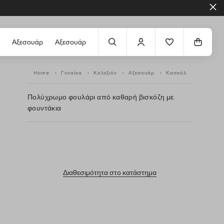
Αξεσουάρ
Αξεσουάρ
Home
Γυναίκα
Κολεξιόν
Αξεσουάρ
Κασκόλ
Πολύχρωμο φουλάρι από καθαρή βισκόζη με
φουντάκια
label.color
Διαθεσιμότητα στο κατάστημα