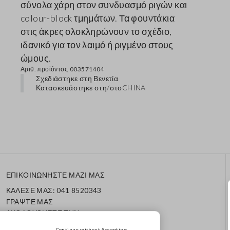
σύνολα χάρη στον συνδυασμό ριγών και
colour-block τμημάτων. Τα φουντάκια
στις άκρες ολοκληρώνουν το σχέδιο,
ιδανικό για τον λαιμό ή ριγμένο στους
ώμους.
Αριθ. προϊόντος
003571404
Σχεδιάστηκε στη Βενετία
Κατασκευάστηκε στη/στο
CHINA
ΕΠΙΚΟΙΝΩΝΗΣΤΕ ΜΑΖΙ ΜΑΣ
ΚΑΛΕΣΕ ΜΑΣ: 041 8520343
ΓΡΑΨΤΕ ΜΑΣ
ΑΚΟΛΟΥΘΗΣΤΕ ΤΗΝ
ΠΑΡΑΓΓΕΛΙΑ/ΕΠΙΣΤΡΟΦΗ
Continue without Accepting