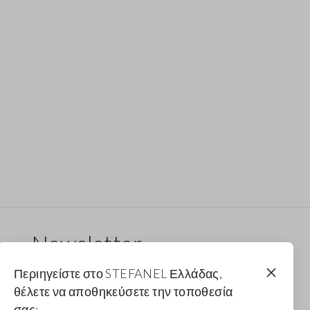
Newsletter
Λάβε ενημερώσεις για νέα drops, συλλογές και
Περιηγείστε στο STEFANEL Ελλάδας,
προωθητικές ενέργειες. Για εσένα έκπτωση 10%.
θέλετε να αποθηκεύσετε την τοποθεσία
σας;