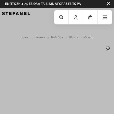
ΕΚΠΤΩΣΗ 40% ΣΕ ΟΛΑ ΤΑ ΕΙΔΗ. ΑΓΟΡΑΣΤΕ ΤΩΡΑ
ΜΕΤΆΒΑΣΗ ΣΤΟ ΚΎΡΙΟ ΠΕΡΙΕΧΌΜΕΝΟ
ΚΑΤΕΒΕΊΤΕ ΣΤΟ ΚΆΤΩ ΜΈΡΟΣ ΤΗΣ
Home
Γυναίκα
Κολεξιόν
Πλεκτά
Ζακέτα