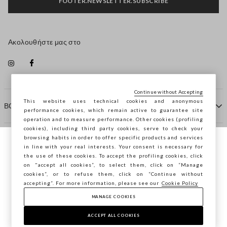
FOOTER.NEWSLETTER.SUBSCRIBE
Ακολουθήστε μας στο
Continue without Accepting
This website uses technical cookies and anonymous
ΒΟΗΘΕΙΑ
performance cookies, which remain active to guarantee site
operation and to measure performance. Other cookies (profiling
cookies), including third party cookies, serve to check your
browsing habits in order to offer specific products and services
ΠΡΑΚΤΟΡΕΙΟ
in line with your real interests. Your consent is necessary for
Περιηγείστε στο STEFANEL Ελλάδας, θέλετε
the use of these cookies. To accept the profiling cookies, click
να αποθηκεύσετε την τοποθεσία σας;
on "accept all cookies”, to select them, click on “Manage
ΕΠΙΚΟΙΝΩΝΗΣΤΕ ΜΑΖΙ ΜΑΣ
cookies”, or to refuse them, click on “Continue without
accepting”. For more information, please see our
Cookie Policy
ΕΠΙΒΕΒΑΊΩΣΗ
MANAGE COOKIES
Copyright © Ovs S.p.A. ΑΦΜ: 04240010274 - Εταιρικό
κεφάλαιο 290.923.470 -
2.4.0
ACCEPT ALL COOKIES