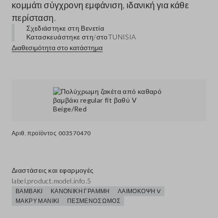
κομμάτι σύγχρονη εμφάνιση, ιδανική για κάθε
περίσταση.
Σχεδιάστηκε στη Βενετία
Κατασκευάστηκε στη/στο
TUNISIA
Διαθεσιμότητα στο κατάστημα
Αριθ. προϊόντος
003570470
Διαστάσεις και εφαρμογές
label.product.model.info.5
ΒΑΜΒΆΚΙ
ΚΑΝΟΝΙΚΉ ΓΡΑΜΜΉ
ΛΑΙΜΌΚΟΨΗ V
ΜΑΚΡΎ ΜΑΝΊΚΙ
ΠΕΣΜΈΝΟΣ ΏΜΟΣ