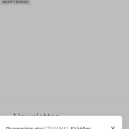
ΜΑΚΡΎ ΜΑΝΊΚΙ
Newsletter
Λάβε ενημερώσεις για νέα drops, συλλογές και
Περιηγείστε στο STEFANEL Ελλάδας,