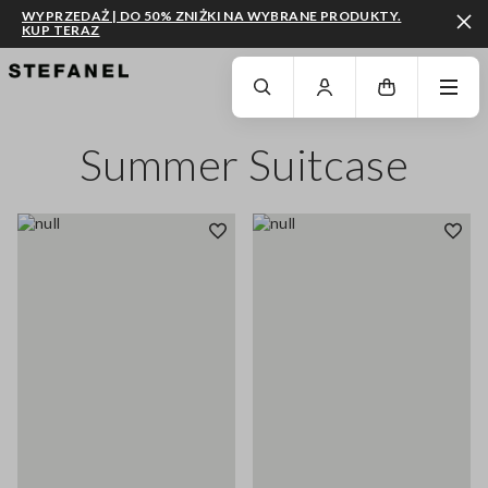
WYPRZEDAŻ | DO 50% ZNIŻKI NA WYBRANE PRODUKTY.
KUP TERAZ
PRZEJDŹ DO GŁÓWNEJ TREŚCI
PRZEWIŃ NA DÓŁ STRONY
Summer Suitcase