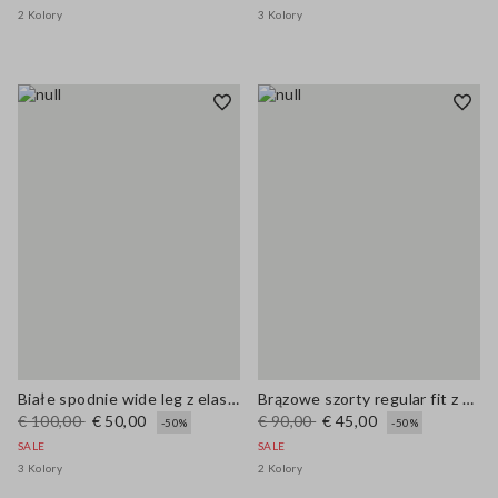
2 Kolory
3 Kolory
Białe spodnie wide leg z elastycznej bawełny
Brązowe szorty regular fit z mieszanki lnu i bawełny
€ 100,00
€ 50,00
€ 90,00
€ 45,00
-50%
-50%
SALE
SALE
3 Kolory
2 Kolory