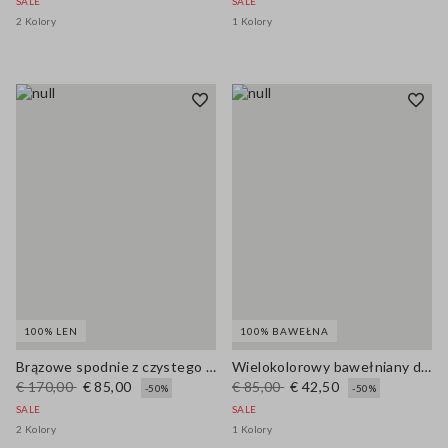
SALE
SALE
2 Kolory
1 Kolory
100% LEN
100% BAWEŁNA
Brązowe spodnie z czystego lnu, krój regular
Wielokolorowy bawełniany dzianinowy top na cienkich ramiączkach
€ 170,00
€ 85,00
€ 85,00
€ 42,50
-50%
-50%
SALE
SALE
2 Kolory
1 Kolory