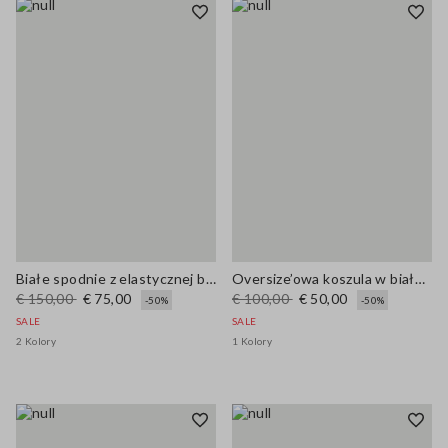
Białe spodnie z elastycznej bawełny o prostym kroju
Oversize’owa koszula w biało-niebieskie paski z mieszanki wiskozy
€ 150,00
€ 75,00
€ 100,00
€ 50,00
-50%
-50%
SALE
SALE
2 Kolory
1 Kolory