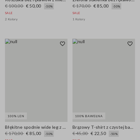
€ 100,00
€ 50,00
€ 170,00
€ 85,00
-50%
-50%
SALE
SALE
2 Kolory
1 Kolory
100% LEN
100% BAWEŁNA
Błękitne spodnie wide leg z czystego lnu
Brązowy T-shirt z czystej bawełny o kroju oversize z nadrukiem
€ 170,00
€ 85,00
€ 45,00
€ 22,50
-50%
-50%