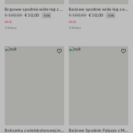
Brązowe spodnie wide leg z elastycznej bawełny
Beżowe spodnie wide leg z elastycznej bawełny
€ 100,00
€ 50,00
€ 100,00
€ 50,00
-50%
-50%
SALE
SALE
3 Kolory
3 Kolory
Bokserka z wielokolorowej mieszanki lnu o siatkowej strukturze regularnego kroju
Beżowe Spodnie Palazzo z Mieszanki Lnu i Wiskozy w Regularnym Kroju