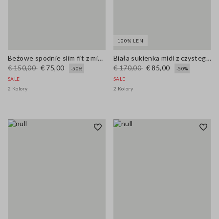
100% LEN
Beżowe spodnie slim fit z mieszanki lnu
Biała sukienka midi z czystego lnu na cienkich ramiączkach
€ 150,00
€ 75,00
€ 170,00
€ 85,00
-50%
-50%
SALE
SALE
2 Kolory
2 Kolory