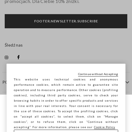
promocjach. Dla Ciebie 10% zniżki.
FOOTER.NEWSLETTER.SUBSCRIBE
Śledź nas
Continue without Accepting
This website uses technical cookies and anonymous
POMOC
performance cookies, which remain active to guarantee site
operation and to measure performance. Other cookies (profiling
cookies), including third party cookies, serve to check your
browsing habits in order to offer specific products and services
FIRMA
in line with your real interests. Your consent is necessary for
Przeglądasz STEFANEL Italia, chcesz
the use of these cookies. To accept the profiling cookies, click
zapisać swoją lokalizację?
on "accept all cookies”, to select them, click on “Manage
KONTAKTY
cookies”, or to refuse them, click on “Continue without
accepting”. For more information, please see our
Cookie Policy