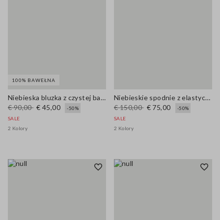
100% BAWEŁNA
Niebieska bluzka z czystej bawełny z dekoltem V i regularnym krojem
Niebieskie spodnie z elastycznej bawełny o prostym kroju
€ 90,00
€ 45,00
€ 150,00
€ 75,00
-50%
-50%
SALE
SALE
2 Kolory
2 Kolory