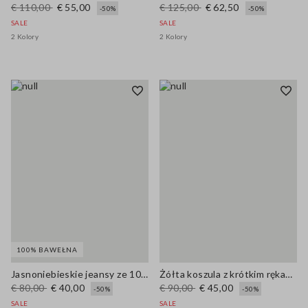
€ 110,00
€ 55,00
€ 125,00
€ 62,50
-50%
-50%
SALE
SALE
2 Kolory
2 Kolory
100% BAWEŁNA
Jasnoniebieskie jeansy ze 100% bawełny, relaxed fit
Żółta koszula z krótkim rękawem z mieszanki lyocellu, regularny krój
€ 80,00
€ 40,00
€ 90,00
€ 45,00
-50%
-50%
SALE
SALE