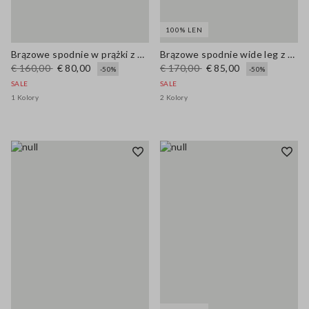
100% LEN
Brązowe spodnie w prążki z mieszanki lnu, regularny krój
Brązowe spodnie wide leg z czystego lnu
€ 160,00
€ 80,00
€ 170,00
€ 85,00
-50%
-50%
SALE
SALE
1 Kolory
2 Kolory