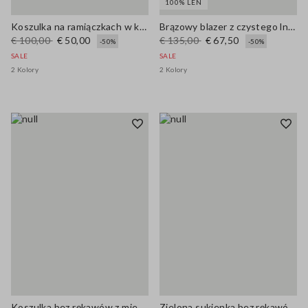
100% LEN
Koszulka na ramiączkach w kolorowe paski z mieszanki bawełny, regular fit
Brązowy blazer z czystego lnu regular fit
€ 100,00
€ 50,00
€ 135,00
€ 67,50
-50%
-50%
SALE
SALE
2 Kolory
2 Kolory
Koszulka bez rękawów z mieszanki bawełny w multikolorowe paski, regularny krój
Zielona sukienka bez rękawów z mieszanki lnu z paskiem