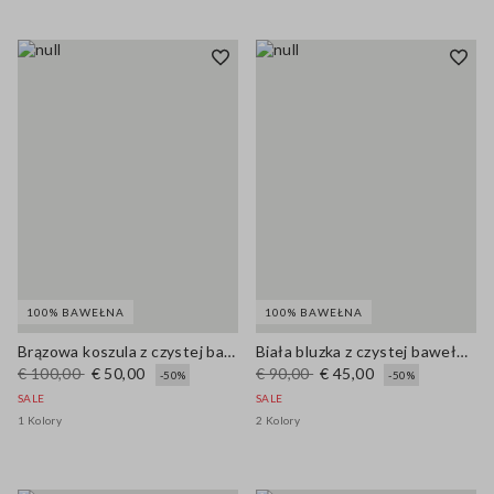
100% BAWEŁNA
100% BAWEŁNA
Brązowa koszula z czystej bawełny z długim rękawem, regular fit
Biała bluzka z czystej bawełny, regularny krój z dekoltem w serek
€ 100,00
€ 50,00
€ 90,00
€ 45,00
-50%
-50%
SALE
SALE
1 Kolory
2 Kolory