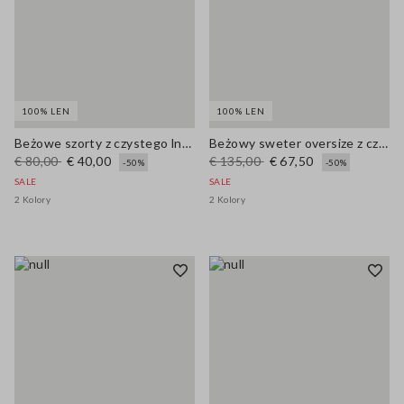
100% LEN
100% LEN
Beżowe szorty z czystego lnu, krój regular
Beżowy sweter oversize z czystego lnu z głębokim dekoltem V
€ 80,00
€ 40,00
€ 135,00
€ 67,50
-50%
-50%
SALE
SALE
2 Kolory
2 Kolory