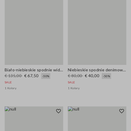
Biało-niebieskie spodnie wide leg w paski z mieszanki wiskozy
Niebieskie spodnie denimowe z mieszanki bawełny, lnu i wiskozy – krój relaxed
€ 135,00
€ 67,50
€ 80,00
€ 40,00
-50%
-50%
SALE
SALE
1 Kolory
1 Kolory