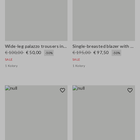
Wide-leg palazzo trousers in linen and viscose
Single-breasted blazer with woven design
€ 100,00
€ 50,00
€ 195,00
€ 97,50
-50%
-50%
SALE
SALE
1 Kolory
1 Kolory