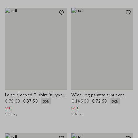
Long-sleeved T-shirt in Lyocell, silk and wool
Wide-leg palazzo trousers
€ 75,00
€ 37,50
€ 145,00
€ 72,50
-50%
-50%
SALE
SALE
2 Kolory
3 Kolory