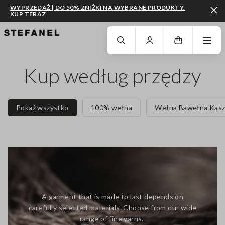
WYPRZEDAŻ | DO 50% ZNIŻKI NA WYBRANE PRODUKTY.
KUP TERAZ
PRZEJDŹ DO GŁÓWNEJ TREŚCI
PRZEWIŃ NA DÓŁ STRONY
Kup według przędzy
Pokaż wszystko
100% wełna
Wełna Bawełna Kasz
A garment that is made to last depends on
carefully selected materials. Choose from our wide
range of fine yarns.