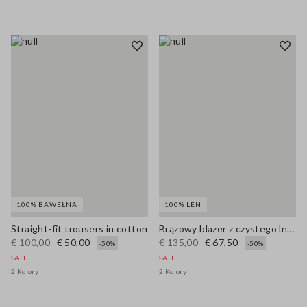
100% BAWEŁNA
100% LEN
Straight-fit trousers in cotton
Brązowy blazer z czystego lnu regular fit
€ 100,00
€ 50,00
€ 135,00
€ 67,50
-50%
-50%
SALE
SALE
2 Kolory
2 Kolory