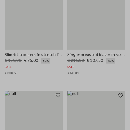
Slim-fit trousers in stretch linen and viscose
Single-breasted blazer in stretch viscose and linen
€ 150,00
€ 75,00
€ 215,00
€ 107,50
-50%
-50%
SALE
SALE
1 Kolory
1 Kolory