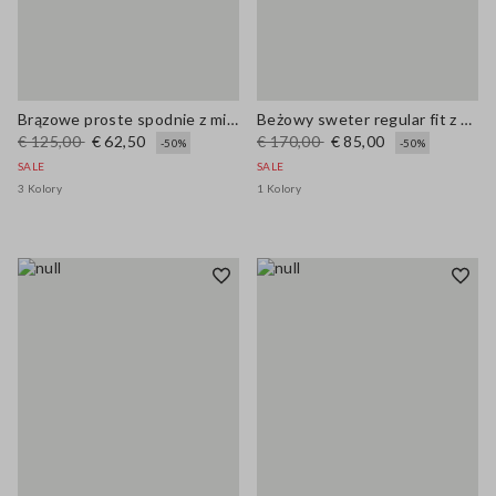
Brązowe proste spodnie z mieszanki bawełny i lnu regular fit
Beżowy sweter regular fit z mieszanki lnu
€ 125,00
€ 62,50
€ 170,00
€ 85,00
-50%
-50%
SALE
SALE
3 Kolory
1 Kolory