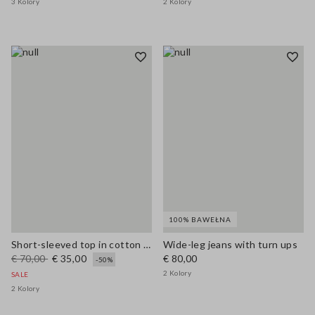
3 Kolory
2 Kolory
100% BAWEŁNA
Short-sleeved top in cotton and linen
Wide-leg jeans with turn ups
€ 70,00
€ 35,00
€ 80,00
-50%
2 Kolory
SALE
2 Kolory