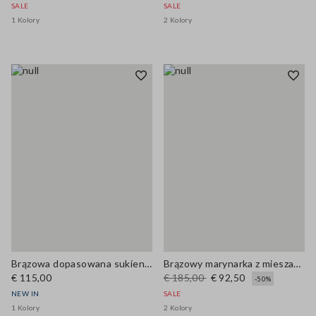
SALE
SALE
1 Kolory
2 Kolory
Brązowa dopasowana sukienka z mieszanki wiskozy z wstawkami z koronki
Brązowy marynarka z mieszanki lnu regular fit
€ 115,00
€ 185,00
€ 92,50
-50%
NEW IN
SALE
1 Kolory
2 Kolory