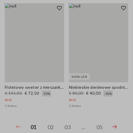
100% LEN
Fioletowy sweter z mieszanki bawełny i lnu, regularny fason
Niebieskie denimowe spodnie z czystego lnu, wide leg
€ 145,00
€ 72,50
€ 80,00
€ 40,00
-50%
-50%
SALE
SALE
1 Kolory
1 Kolory
01
02
03
...
05