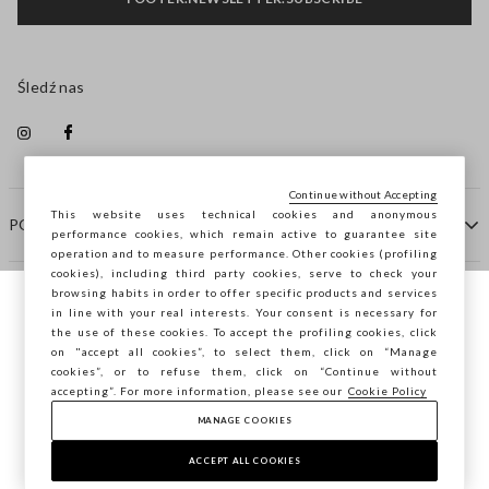
Śledź nas
Continue without Accepting
This website uses technical cookies and anonymous
POMOC
performance cookies, which remain active to guarantee site
operation and to measure performance. Other cookies (profiling
cookies), including third party cookies, serve to check your
browsing habits in order to offer specific products and services
FIRMA
in line with your real interests. Your consent is necessary for
Przeglądasz STEFANEL Italia, chcesz
the use of these cookies. To accept the profiling cookies, click
zapisać swoją lokalizację?
on "accept all cookies”, to select them, click on “Manage
KONTAKTY
cookies”, or to refuse them, click on “Continue without
accepting”. For more information, please see our
Cookie Policy
MANAGE COOKIES
POTWIERDŹ
Copyright © Ovs S.p.A. P.Iva 04240010274 - Cap. Soc.
290.923.470 -
2.4.0
ACCEPT ALL COOKIES