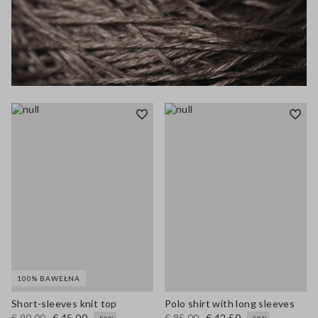
100% BAWEŁNA
Short-sleeves knit top
Polo shirt with long sleeves
€ 90,00
€ 45,00
€ 85,00
€ 42,50