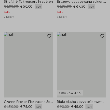
Straight-fit trousers in cotton
Brązowa dopasowana sukienka z elastycznego lnu i wiskozy
€ 100,00
€ 50,00
€ 135,00
€ 67,50
-50%
-50%
SALE
SALE
2 Kolory
1 Kolory
100% BAWEŁNA
Czarne Proste Elastyczne Spodnie z Mieszanki Wełny
Biała bluzka z czystej bawełny, regularny krój z dekoltem w serek
€ 150,00
€ 75,00
€ 90,00
€ 45,00
-50%
-50%