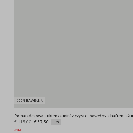
100% BAWEŁNA
Pomarańczowa sukienka mini z czystej bawełny z haftem ażuro
€ 115,00
€ 57,50
-50%
SALE