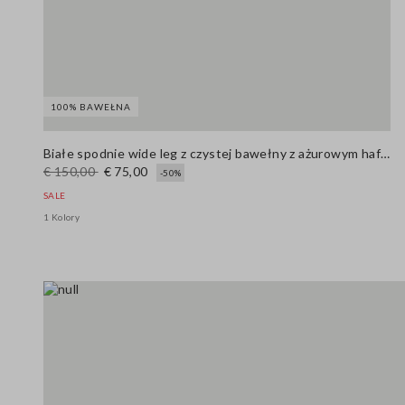
100% BAWEŁNA
Białe spodnie wide leg z czystej bawełny z ażurowym haftem
€ 150,00
€ 75,00
-50%
SALE
1 Kolory