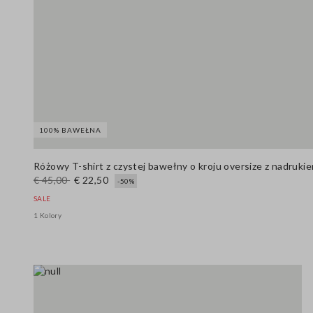
100% BAWEŁNA
Różowy T-shirt z czystej bawełny o kroju oversize z nadruki
€ 45,00
€ 22,50
-50%
SALE
1 Kolory