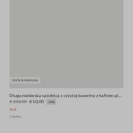
100% BAWEŁNA
Długa niebieska spódnica z czystej bawełny z haftem ażurowym
€ 100,00
€ 50,00
-50%
SALE
2 Kolory