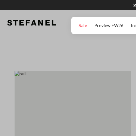
W
PRZEJDŹ DO GŁÓWNEJ TREŚCI
PRZEWIŃ NA DÓŁ STRONY
Sale
Preview FW26
In