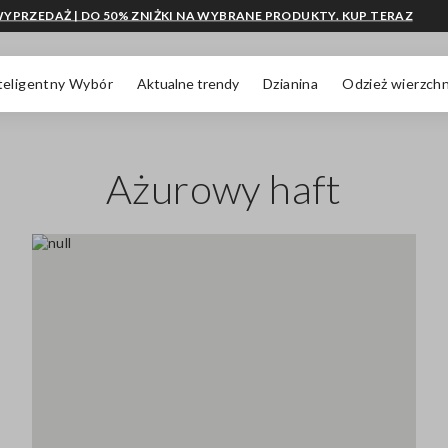
YPRZEDAŻ | DO 50% ZNIŻKI NA WYBRANE PRODUKTY. KUP TERAZ
teligentny Wybór
Aktualne trendy
Dzianina
Odzież wierzchn
Ażurowy haft