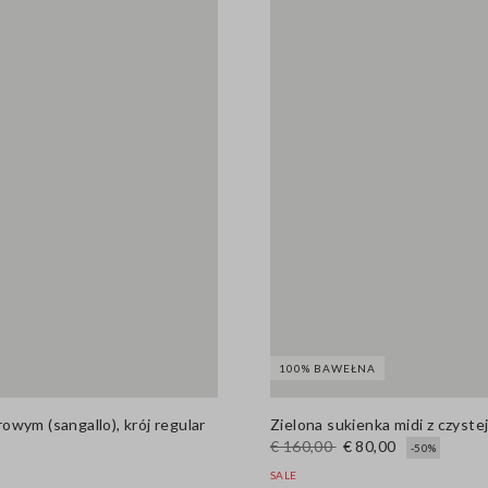
100% BAWEŁNA
wym (sangallo), krój regular
Zielona sukienka midi z czyste
€ 160,00
€ 80,00
-50%
SALE