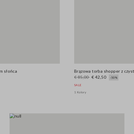
em słońca
Brązowa torba shopper z czyste
€ 85,00
€ 42,50
-50%
SALE
1 Kolory