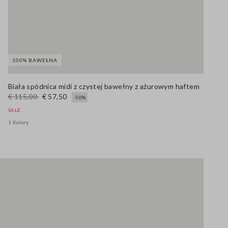
100% BAWEŁNA
Biała spódnica midi z czystej bawełny z ażurowym haftem
€ 115,00
€ 57,50
-50%
SALE
1 Kolory