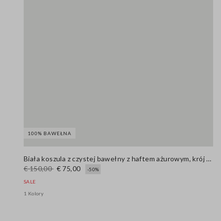
100% BAWEŁNA
Biała koszula z czystej bawełny z haftem ażurowym, krój oversize
€ 150,00
€ 75,00
-50%
SALE
1 Kolory