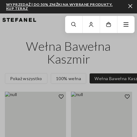
WYPRZEDAŻ | DO 50% ZNIŻKI NA WYBRANE PRODUKTY.
KUP TERAZ
PRZEJDŹ DO GŁÓWNEJ TREŚCI
PRZEWIŃ NA DÓŁ STRONY
Wełna Bawełna
Kaszmir
Pokaż wszystko
100% wełna
Wełna Bawełna Kasz