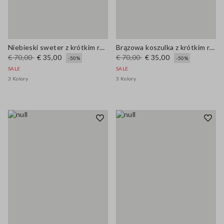
Niebieski sweter z krótkim rękawem z mieszanki wełny o regularnym kroju
Brązowa koszulka z krótkim rękawem, regularny fason z mieszanki wełny
€ 70,00
€ 35,00
€ 70,00
€ 35,00
-50%
-50%
SALE
SALE
3 Kolory
3 Kolory