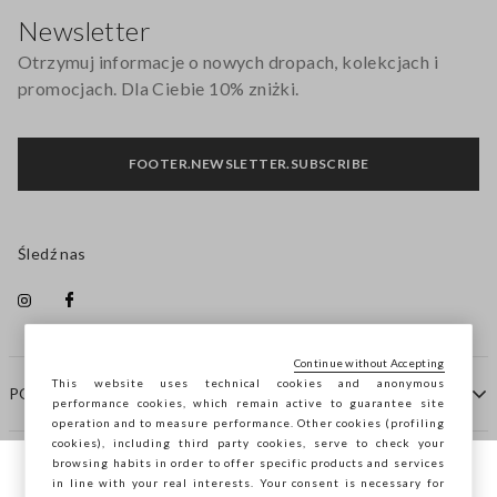
Newsletter
Otrzymuj informacje o nowych dropach, kolekcjach i
promocjach. Dla Ciebie 10% zniżki.
FOOTER.NEWSLETTER.SUBSCRIBE
Śledź nas
Continue without Accepting
This website uses technical cookies and anonymous
POMOC
performance cookies, which remain active to guarantee site
operation and to measure performance. Other cookies (profiling
cookies), including third party cookies, serve to check your
browsing habits in order to offer specific products and services
FIRMA
in line with your real interests. Your consent is necessary for
Przeglądasz STEFANEL Italia, chcesz