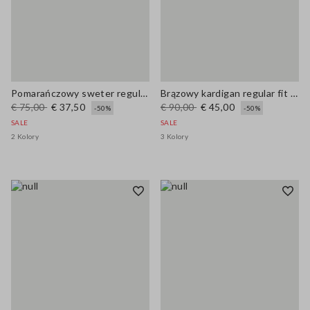
Pomarańczowy sweter regular fit z mieszanki wełny i bawełny
Brązowy kardigan regular fit z mieszanki wełny i bawełny
€ 75,00
€ 37,50
€ 90,00
€ 45,00
-50%
-50%
SALE
SALE
2 Kolory
3 Kolory