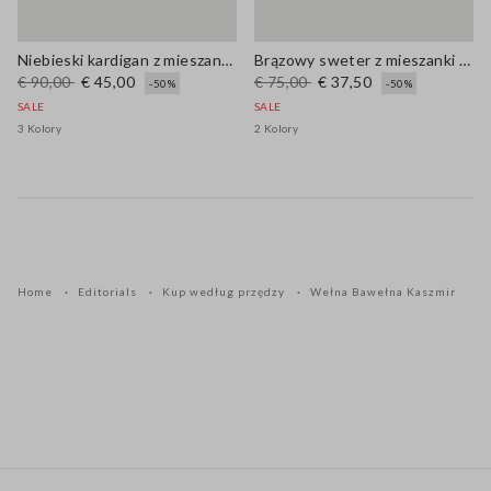
Niebieski kardigan z mieszanki wełny i bawełny, regularne dopasowanie
Brązowy sweter z mieszanki wełny i bawełny regular fit
€ 90,00
€ 45,00
€ 75,00
€ 37,50
-50%
-50%
SALE
SALE
3 Kolory
2 Kolory
Home
Editorials
Kup według przędzy
Wełna Bawełna Kaszmir
Stopka