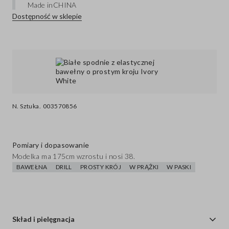
Made in
CHINA
Dostępność w sklepie
N. Sztuka.
003570856
Pomiary i dopasowanie
Modelka ma 175cm wzrostu i nosi 38.
BAWEŁNA
DRILL
PROSTY KRÓJ
W PRĄŻKI
W PASKI
Skład i pielęgnacja