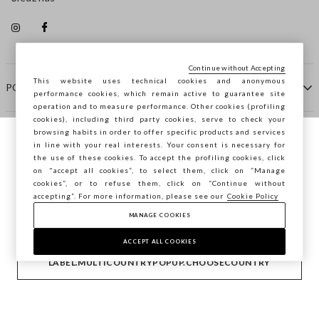
Continue without Accepting
This website uses technical cookies and anonymous
POMOC
performance cookies, which remain active to guarantee site
operation and to measure performance. Other cookies (profiling
cookies), including third party cookies, serve to check your
browsing habits in order to offer specific products and services
FIRMA
in line with your real interests. Your consent is necessary for
Przeglądasz STEFANEL Italia, chcesz
the use of these cookies. To accept the profiling cookies, click
zapisać swoją lokalizację?
on "accept all cookies”, to select them, click on “Manage
KONTAKTY
cookies”, or to refuse them, click on “Continue without
accepting”. For more information, please see our
Cookie Policy
MANAGE COOKIES
POTWIERDŹ
Copyright © Ovs S.p.A. P.Iva 04240010274 - Cap. Soc.
290.923.470 -
2.4.0
ACCEPT ALL COOKIES
footer.item.country
Polska
LABEL.MULTICOUNTRYPOPUP.CHOOSECOUNTRY
Polityka Prywatności
-
Cookie Policy
-
Manage cookies