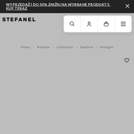
WYPRZEDAŻ | DO 50% ZNIŻKI NA WYBRANE PRODUKTY.
KUP TERAZ
PRZEJDŹ DO GŁÓWNEJ TREŚCI
PRZEWIŃ NA DÓŁ STRONY
Home
Kobieta
Collection
Spodnie
Straight