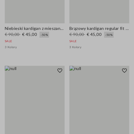
Niebieski kardigan z mieszanki wełny i bawełny, regularne dopasowanie
Brązowy kardigan regular fit z mieszanki wełny i bawełny
€ 90,00
€ 45,00
€ 90,00
€ 45,00
-50%
-50%
SALE
SALE
3 Kolory
3 Kolory