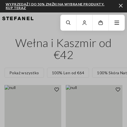
WYPRZEDAŻ | DO 50% ZNIŻKI NA WYBRANE PRODUKTY.
KUP TERAZ
PRZEJDŹ DO GŁÓWNEJ TREŚCI
PRZEWIŃ NA DÓŁ STRONY
Wełna i Kaszmir od
€42
Pokaż wszystko
100% Len od €64
100% Skóra Nat