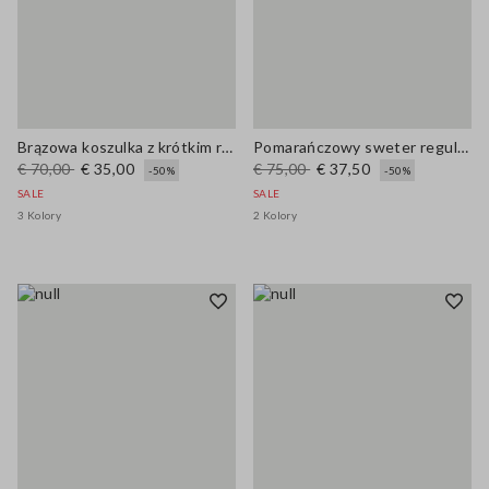
Brązowa koszulka z krótkim rękawem, regularny fason z mieszanki wełny
Pomarańczowy sweter regular fit z mieszanki wełny i bawełny
€ 70,00
€ 35,00
€ 75,00
€ 37,50
-50%
-50%
SALE
SALE
3 Kolory
2 Kolory