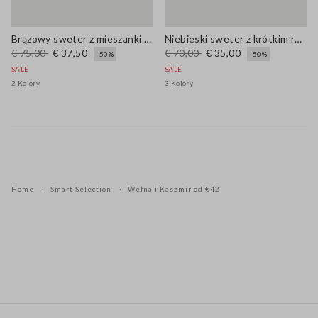
Brązowy sweter z mieszanki wełny i bawełny regular fit
Niebieski sweter z krótkim rękawem z mieszanki wełny o regularnym kroju
€ 75,00
€ 37,50
€ 70,00
€ 35,00
-50%
-50%
SALE
SALE
2 Kolory
3 Kolory
Home
Smart Selection
Wełna i Kaszmir od €42
Stopka