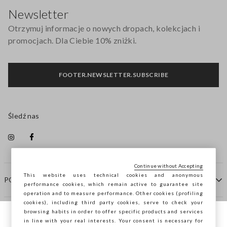
Newsletter
Otrzymuj informacje o nowych dropach, kolekcjach i
promocjach. Dla Ciebie 10% zniżki.
FOOTER.NEWSLETTER.SUBSCRIBE
Śledź nas
Continue without Accepting
This website uses technical cookies and anonymous
POMOC
performance cookies, which remain active to guarantee site
operation and to measure performance. Other cookies (profiling
cookies), including third party cookies, serve to check your
browsing habits in order to offer specific products and services
FIRMA
in line with your real interests. Your consent is necessary for
Przeglądasz STEFANEL Italia, chcesz