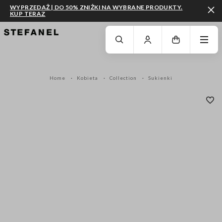
WYPRZEDAŻ | DO 50% ZNIŻKI NA WYBRANE PRODUKTY.
KUP TERAZ
PRZEJDŹ DO GŁÓWNEJ TREŚCI
PRZEWIŃ NA DÓŁ STRONY
Home
Kobieta
Collection
Sukienki