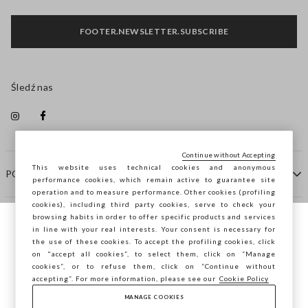
FOOTER.NEWSLETTER.SUBSCRIBE
Śledź nas
Continue without Accepting
This website uses technical cookies and anonymous
POMOC
performance cookies, which remain active to guarantee site
operation and to measure performance. Other cookies (profiling
cookies), including third party cookies, serve to check your
browsing habits in order to offer specific products and services
FIRMA
in line with your real interests. Your consent is necessary for
Przeglądasz STEFANEL Italia, chcesz
the use of these cookies. To accept the profiling cookies, click
zapisać swoją lokalizację?
on "accept all cookies”, to select them, click on “Manage
KONTAKTY
cookies”, or to refuse them, click on “Continue without
accepting”. For more information, please see our
Cookie Policy
MANAGE COOKIES
POTWIERDŹ