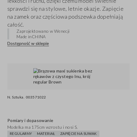
lekkości i ruchu, dzięki czemu model świetnie
sprawdzi się na stylowe, letnie okazje. Zapięcie
na zamek oraz częściowa podszewka dopełniają
całość.
Zaprojektowano w Wenecji
Made in
CHINA
Dostępność w sklepie
N. Sztuka.
003571022
Pomiary i dopasowanie
Modelka ma 175cm wzrostu i nosi S.
REGULARNY
MATERIAŁ
ZAPIĘCIE NA SUWAK