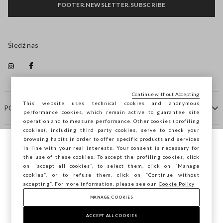
FOOTER.NEWSLETTER.SUBSCRIBE
Śledź nas
Continue without Accepting
This website uses technical cookies and anonymous
POMOC
performance cookies, which remain active to guarantee site
operation and to measure performance. Other cookies (profiling
cookies), including third party cookies, serve to check your
browsing habits in order to offer specific products and services
FIRMA
in line with your real interests. Your consent is necessary for
Przeglądasz STEFANEL Italia, chcesz
the use of these cookies. To accept the profiling cookies, click
zapisać swoją lokalizację?
on "accept all cookies”, to select them, click on “Manage
KONTAKTY
cookies”, or to refuse them, click on “Continue without
accepting”. For more information, please see our
Cookie Policy
MANAGE COOKIES
POTWIERDŹ
Copyright © Ovs S.p.A. P.Iva 04240010274 - Cap. Soc.
290.923.470 -
2.4.0
ACCEPT ALL COOKIES