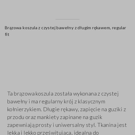
Brązowa koszula z czystej bawełny z długim rękawem, regular
fit
label.color
Ta brązowa koszula została wykonana z czystej
bawełny i ma regularny krój z klasycznym
kołnierzykiem. Długie rękawy, zapięcie na guziki z
przodu oraz mankiety zapinane na guzik
zapewniają prosty i uniwersalny styl. Tkanina jest
lekka i lekko prześwitująca, idealna do