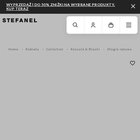
WYPRZEDAŻ | DO 50% ZNIŻKI NA WYBRANE PRODUKTY.
KUP TERAZ
PRZEJDŹ DO GŁÓWNEJ TREŚCI
PRZEWIŃ NA DÓŁ STRONY
Home
Kobieta
Collection
Koszule & Bluzki
Długie rękawy