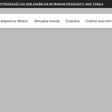
YPRZEDAŻ | DO 50% ZNIŻKI NA WYBRANE PRODUKTY. KUP TERAZ
teligentny Wybór
Aktualne trendy
Dzianina
Odzież wierzchn