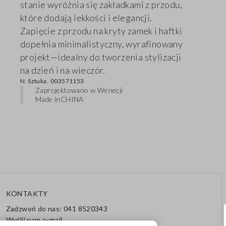
stanie wyróżnia się zakładkami z przodu,
które dodają lekkości i elegancji.
Zapięcie z przodu na kryty zamek i haftki
dopełnia minimalistyczny, wyrafinowany
projekt—idealny do tworzenia stylizacji
na dzień i na wieczór.
N. Sztuka.
003571153
Zaprojektowano w Wenecji
Made in
CHINA
KONTAKTY
Zadzwoń do nas: 041 8520343
Wyślij nam e-mail