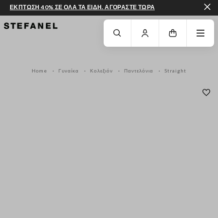
ΕΚΠΤΩΣΗ 40% ΣΕ ΟΛΑ ΤΑ ΕΙΔΗ. ΑΓΟΡΑΣΤΕ ΤΩΡΑ
ΜΕΤΆΒΑΣΗ ΣΤΟ ΚΎΡΙΟ ΠΕΡΙΕΧΌΜΕΝΟ
ΚΑΤΕΒΕΊΤΕ ΣΤΟ ΚΆΤΩ ΜΈΡΟΣ ΤΗΣ
Home
Γυναίκα
Κολεξιόν
Παντελόνια
Straight