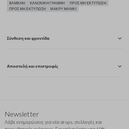
ΒΑΜΒΆΚΙ
ΚΑΝΟΝΙΚΉ ΓΡΑΜΜΉ
ΠΡΟΣ ΜΗ ΕΚΤΎΠΩΣΗ
ΠΡΟΣ ΜΗ ΕΚΤΎΠΩΣΗ
ΜΑΚΡΎ ΜΑΝΊΚΙ
Σύνθεση και φροντίδα
Αποστολή και επιστροφές
Υποσέλιδο
Newsletter
Λάβε ενημερώσεις για νέα drops, συλλογές και
προωθητικές ενέργειες. Για εσένα έκπτωση 10%.