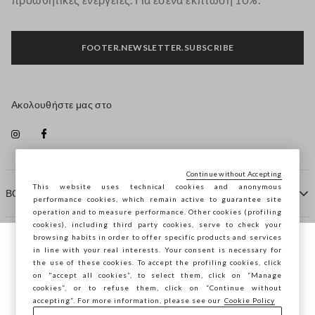
FOOTER.NEWSLETTER.SUBSCRIBE
Ακολουθήστε μας στο
Continue without Accepting
This website uses technical cookies and anonymous
ΒΟΗΘΕΙΑ
performance cookies, which remain active to guarantee site
operation and to measure performance. Other cookies (profiling
cookies), including third party cookies, serve to check your
browsing habits in order to offer specific products and services
ΠΡΑΚΤΟΡΕΙΟ
in line with your real interests. Your consent is necessary for
Περιηγείστε στο STEFANEL Ελλάδας, θέλετε
the use of these cookies. To accept the profiling cookies, click
να αποθηκεύσετε την τοποθεσία σας;
on "accept all cookies”, to select them, click on “Manage
ΕΠΙΚΟΙΝΩΝΗΣΤΕ ΜΑΖΙ ΜΑΣ
cookies”, or to refuse them, click on “Continue without
accepting”. For more information, please see our
Cookie Policy