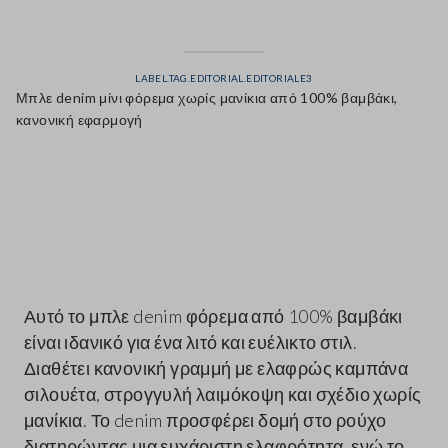
LABEL.TAG.EDITORIAL.EDITORIALE3
Μπλε denim μίνι φόρεμα χωρίς μανίκια από 100% βαμβάκι,
κανονική εφαρμογή
label.color
Αυτό το μπλε denim φόρεμα από 100% βαμβάκι
είναι ιδανικό για ένα λιτό και ευέλικτο στιλ.
Διαθέτει κανονική γραμμή με ελαφρώς καμπάνα
σιλουέτα, στρογγυλή λαιμόκοψη και σχέδιο χωρίς
μανίκια. Το denim προσφέρει δομή στο ρούχο
διατηρώντας μια ευχάριστη ελαφρότητα, ενώ το