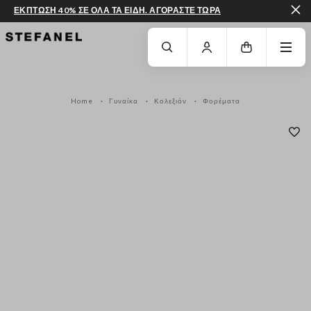
ΕΚΠΤΩΣΗ 40% ΣΕ ΟΛΑ ΤΑ ΕΙΔΗ. ΑΓΟΡΑΣΤΕ ΤΩΡΑ
ΜΕΤΆΒΑΣΗ ΣΤΟ ΚΎΡΙΟ ΠΕΡΙΕΧΌΜΕΝΟ
ΚΑΤΕΒΕΊΤΕ ΣΤΟ ΚΆΤΩ ΜΈΡΟΣ ΤΗΣ
Home
Γυναίκα
Κολεξιόν
Φορέματα