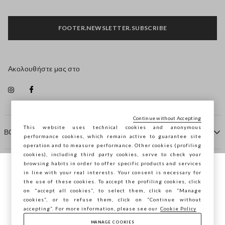
FOOTER.NEWSLETTER.SUBSCRIBE
Ακολουθήστε μας στο
Continue without Accepting
This website uses technical cookies and anonymous
ΒΟΗΘΕΙΑ
performance cookies, which remain active to guarantee site
operation and to measure performance. Other cookies (profiling
cookies), including third party cookies, serve to check your
browsing habits in order to offer specific products and services
ΠΡΑΚΤΟΡΕΙΟ
in line with your real interests. Your consent is necessary for
Περιηγείστε στο STEFANEL Ελλάδας, θέλετε
the use of these cookies. To accept the profiling cookies, click
να αποθηκεύσετε την τοποθεσία σας;
on "accept all cookies”, to select them, click on “Manage
ΕΠΙΚΟΙΝΩΝΗΣΤΕ ΜΑΖΙ ΜΑΣ
cookies”, or to refuse them, click on “Continue without
accepting”. For more information, please see our
Cookie Policy
ΕΠΙΒΕΒΑΊΩΣΗ
MANAGE COOKIES