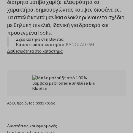
διάτρητο μοτίβο χαρίζει ελαφρότητα και
χαρακτήρα, δημιουργώντας κομψές διαφάνειες.
Τα απαλά κοντά μανίκια ολοκληρώνουν το σχέδιο
με θηλυκή πινελιά, ιδανική για δροσερά και
προσεγμένα looks.
Σχεδιάστηκε στη Βενετία
Κατασκευάστηκε στη/στο
BANGLADESH
Διαθεσιμότητα στο κατάστημα
Αριθ. προϊόντος
003570556
Διαστάσεις και εφαρμογές
label.product.model.info.5