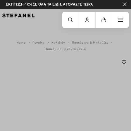
ΕΚΠΤΩΣΗ 40% ΣΕ ΟΛΑ ΤΑ ΕΙΔΗ. ΑΓΟΡΑΣΤΕ ΤΩΡΑ
ΜΕΤΆΒΑΣΗ ΣΤΟ ΚΎΡΙΟ ΠΕΡΙΕΧΌΜΕΝΟ
ΚΑΤΕΒΕΊΤΕ ΣΤΟ ΚΆΤΩ ΜΈΡΟΣ ΤΗΣ
Home
Γυναίκα
Κολεξιόν
Πουκάμισα & Μπλούζες
Πουκάμισα με κοντό μανίκι