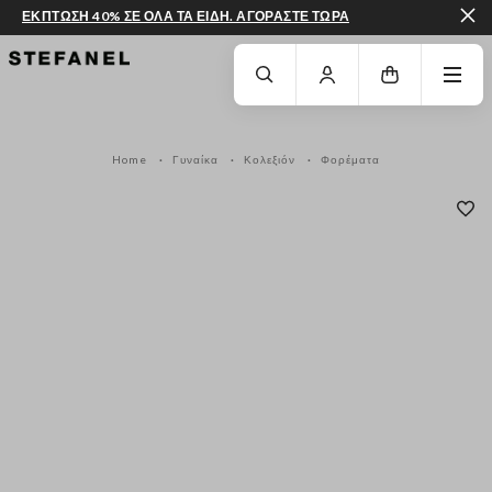
ΕΚΠΤΩΣΗ 40% ΣΕ ΟΛΑ ΤΑ ΕΙΔΗ. ΑΓΟΡΑΣΤΕ ΤΩΡΑ
ΜΕΤΆΒΑΣΗ ΣΤΟ ΚΎΡΙΟ ΠΕΡΙΕΧΌΜΕΝΟ
ΚΑΤΕΒΕΊΤΕ ΣΤΟ ΚΆΤΩ ΜΈΡΟΣ ΤΗΣ
Home
Γυναίκα
Κολεξιόν
Φορέματα