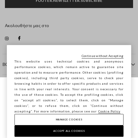
FOOTER.NEWSLETTER.SUBSCRIBE
Ακολουθήστε μας στο
Continue without Accepting
This website uses technical cookies and anonymous
ΒΟΗΘΕΙΑ
performance cookies, which remain active to guarantee site
operation and to measure performance. Other cookies (profiling
cookies), including third party cookies, serve to check your
browsing habits in order to offer specific products and services
ΠΡΑΚΤΟΡΕΙΟ
in line with your real interests. Your consent is necessary for
Περιηγείστε στο STEFANEL Ελλάδας, θέλετε
the use of these cookies. To accept the profiling cookies, click
να αποθηκεύσετε την τοποθεσία σας;
on "accept all cookies”, to select them, click on “Manage
ΕΠΙΚΟΙΝΩΝΗΣΤΕ ΜΑΖΙ ΜΑΣ
cookies”, or to refuse them, click on “Continue without
accepting”. For more information, please see our
Cookie Policy
ΕΠΙΒΕΒΑΊΩΣΗ
MANAGE COOKIES
Copyright © Ovs S.p.A. ΑΦΜ: 04240010274 - Εταιρικό
κεφάλαιο 290.923.470 -
2.4.0
ACCEPT ALL COOKIES