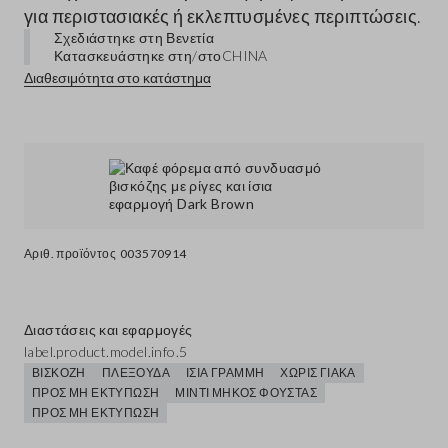
για περιστασιακές ή εκλεπτυσμένες περιπτώσεις.
Σχεδιάστηκε στη Βενετία
Κατασκευάστηκε στη/στο
CHINA
Διαθεσιμότητα στο κατάστημα
Αριθ. προϊόντος
003570914
Διαστάσεις και εφαρμογές
label.product.model.info.5
ΒΙΣΚΌΖΗ
ΠΛΕΞΟΎΔΑ
ΊΣΙΑ ΓΡΑΜΜΉ
ΧΩΡΊΣ ΓΙΑΚΆ
ΠΡΟΣ ΜΗ ΕΚΤΎΠΩΣΗ
ΜΊΝΤΙ ΜΉΚΟΣ ΦΟΎΣΤΑΣ
ΠΡΟΣ ΜΗ ΕΚΤΎΠΩΣΗ