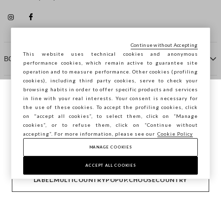
Continue without Accepting
This website uses technical cookies and anonymous
ΒΟΗΘΕΙΑ
performance cookies, which remain active to guarantee site
operation and to measure performance. Other cookies (profiling
cookies), including third party cookies, serve to check your
browsing habits in order to offer specific products and services
ΠΡΑΚΤΟΡΕΙΟ
in line with your real interests. Your consent is necessary for
Περιηγείστε στο STEFANEL Ελλάδας, θέλετε
the use of these cookies. To accept the profiling cookies, click
να αποθηκεύσετε την τοποθεσία σας;
on "accept all cookies”, to select them, click on “Manage
ΕΠΙΚΟΙΝΩΝΗΣΤΕ ΜΑΖΙ ΜΑΣ
cookies”, or to refuse them, click on “Continue without
accepting”. For more information, please see our
Cookie Policy
ΕΠΙΒΕΒΑΊΩΣΗ
MANAGE COOKIES
Copyright © Ovs S.p.A. ΑΦΜ: 04240010274 - Εταιρικό
κεφάλαιο 290.923.470 -
2.4.0
ACCEPT ALL COOKIES
footer.item.country
Ελλάδα
LABEL.MULTICOUNTRYPOPUP.CHOOSECOUNTRY
Privacy Policy
-
Cookie Policy
-
Manage cookies