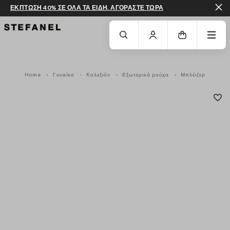
ΕΚΠΤΩΣΗ 40% ΣΕ ΟΛΑ ΤΑ ΕΙΔΗ. ΑΓΟΡΑΣΤΕ ΤΩΡΑ
ΜΕΤΆΒΑΣΗ ΣΤΟ ΚΎΡΙΟ ΠΕΡΙΕΧΌΜΕΝΟ
ΚΑΤΕΒΕΊΤΕ ΣΤΟ ΚΆΤΩ ΜΈΡΟΣ ΤΗΣ
Home
Γυναίκα
Κολεξιόν
Εξωτερικά ρούχα
Μπλέιζερ