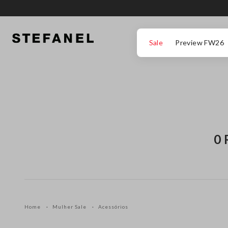
IR PARA O CONTEÚDO PRINCIPAL
DESÇA ATÉ AO FIM DA PÁGINA
Sale
Preview FW26
0 
Home
Mulher Sale
Acessórios