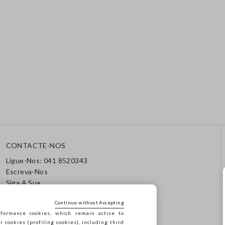
CONTACTE-NOS
Ligue-Nos: 041 8520343
Escreva-Nos
Siga A Sua
Encomenda/Devolução
Continue without Accepting
formance cookies, which remain active to
cookies (profiling cookies), including third