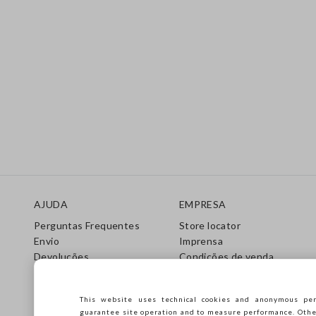
Rodapé
AJUDA
EMPRESA
Perguntas Frequentes
Store locator
Envio
Imprensa
Devoluções
Condições de venda
Gift Cards
Franchsing
Care Guide
Accessibility
This website uses technical cookies and anonymous per
Guia de Tamanhos
Sustentabilidade
guarantee site operation and to measure performance. Other 