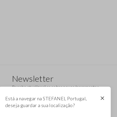
Newsletter
Receba atualizações sobre novos lançamentos,
coleções e promoções. Aproveite um desconto
Está a navegar na STEFANEL Portugal,
de 10%.
deseja guardar a sua localização?
FOOTER.NEWSLETTER.SUBSCRIBE