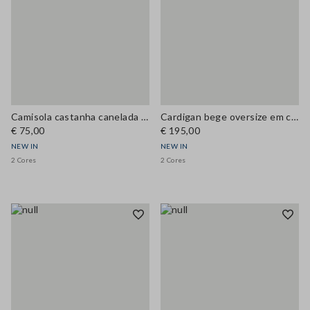
Camisola castanha canelada fitted em mistura de lyocell e seda
Cardigan bege oversize em crochet, mistura de lã
€ 75,00
€ 195,00
NEW IN
NEW IN
2 Cores
2 Cores