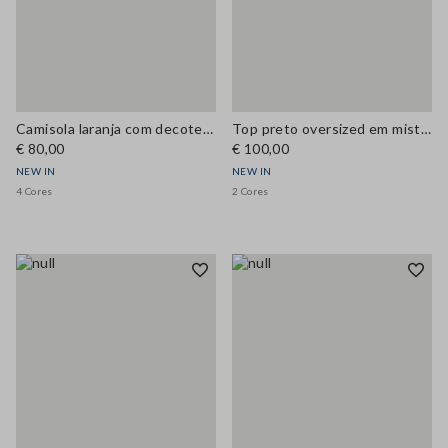
Camisola laranja com decote em V em mistura de lã e caxemira, corte regular
Top preto oversized em mistura de viscose
€ 80,00
€ 100,00
NEW IN
NEW IN
4 Cores
2 Cores