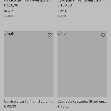
Casaco de malha oversize em algodão puro com padrão rendilhado
Cardigan cinzento em pura lã com decote redondo, regular fit
€ 110,00
€ 100,00
NEW IN
NEW IN
1 Cores
3 Cores
Camisola castanha fitted em mistura de lyocell e seda
Camisola castanha fitted em mistura de lyocell e seda
€ 90,00
€ 90,00