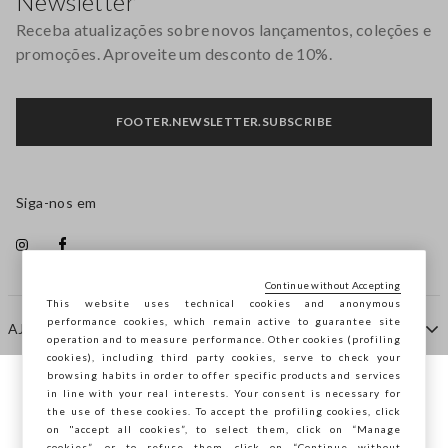
Newsletter
Receba atualizações sobre novos lançamentos, coleções e
promoções. Aproveite um desconto de 10%.
FOOTER.NEWSLETTER.SUBSCRIBE
Siga-nos em
Continue without Accepting
This website uses technical cookies and anonymous
performance cookies, which remain active to guarantee site
AJUDA
operation and to measure performance. Other cookies (profiling
cookies), including third party cookies, serve to check your
browsing habits in order to offer specific products and services
EMPRESA
in line with your real interests. Your consent is necessary for
Está a navegar na STEFANEL Portugal,
the use of these cookies. To accept the profiling cookies, click
deseja guardar a sua localização?
on "accept all cookies”, to select them, click on “Manage
cookies”, or to refuse them, click on “Continue without