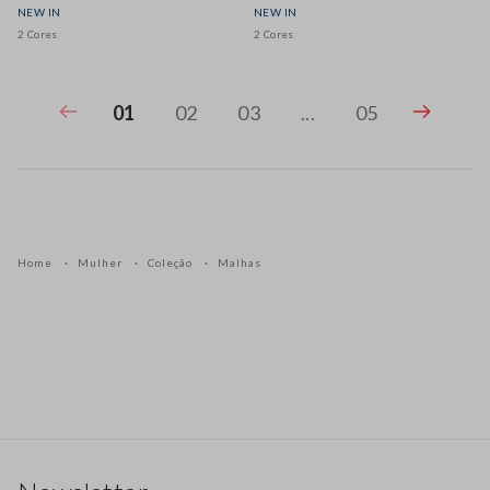
NEW IN
NEW IN
2 Cores
2 Cores
01
02
03
...
05
Home
Mulher
Coleção
Malhas
Rodapé