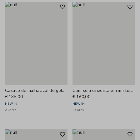
Casaco de malha azul de gola redonda em mistura de lã e caxemira, corte regular
Camisola cinzenta em mistura de lã com malha vazada, decote redondo, corte oversize
€ 135,00
€ 160,00
NEW IN
NEW IN
2 Cores
2 Cores