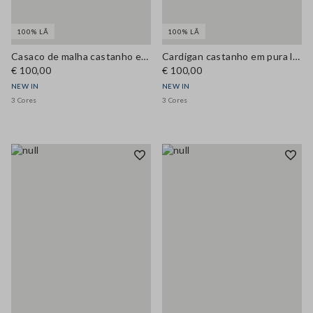
100% LÃ
100% LÃ
Casaco de malha castanho em pura lã com decote redondo, regular fit
Cardigan castanho em pura lã com decote redondo, corte regular
€ 100,00
€ 100,00
NEW IN
NEW IN
3 Cores
3 Cores