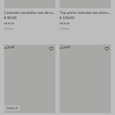
Camisola castanha com decote em V em mistura de lã e caxemira, corte regular
Top preto oversize em mistura de viscose
€ 80,00
€ 100,00
NEW IN
NEW IN
4 Cores
2 Cores
100% LÃ