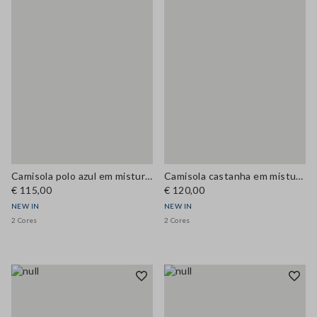
Camisola polo azul em mistura de lã e caxemira, corte regular
Camisola castanha em mistura de viscose com decote redondo e botões, corte regular
€ 115,00
€ 120,00
NEW IN
NEW IN
2 Cores
2 Cores