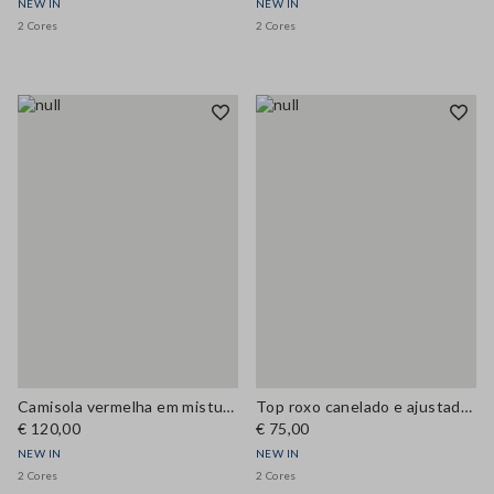
NEW IN
NEW IN
2 Cores
2 Cores
Camisola vermelha em mistura de viscose com decote redondo e botões, corte regular
Top roxo canelado e ajustado em mistura de liocel e seda
€ 120,00
€ 75,00
NEW IN
NEW IN
2 Cores
2 Cores