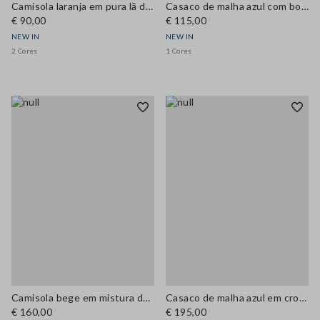
Camisola laranja em pura lã de corte regular
Casaco de malha azul com botões em mistura de viscose, regular fit
€ 90,00
€ 115,00
NEW IN
NEW IN
2 Cores
1 Cores
Camisola bege em mistura de lã com malha perfurada e gola redonda, corte oversize
Casaco de malha azul em crochet de mistura de lã, corte oversized
€ 160,00
€ 195,00