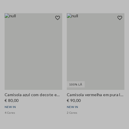
100% LÃ
Camisola azul com decote em V em mistura de lã e caxemira, regular fit
Camisola vermelha em pura lã, corte regular
€ 80,00
€ 90,00
NEW IN
NEW IN
4 Cores
2 Cores