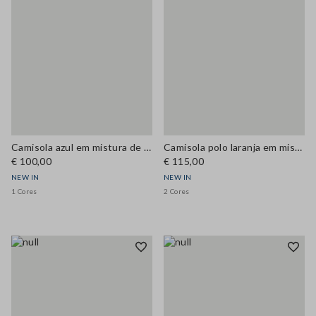
Camisola azul em mistura de viscose com gola redonda, corte regular
Camisola polo laranja em mistura de lã e caxemira, corte regular
€ 100,00
€ 115,00
NEW IN
NEW IN
1 Cores
2 Cores