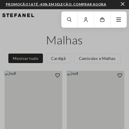
PROMOÇÃO | ATÉ -40% EM SELEÇÃO. COMPRAR AGORA
IR PARA O CONTEÚDO PRINCIPAL
DESÇA ATÉ AO FIM DA PÁGINA
Malhas
Mostrar tudo
Cardigã
Camisolas e Malhas