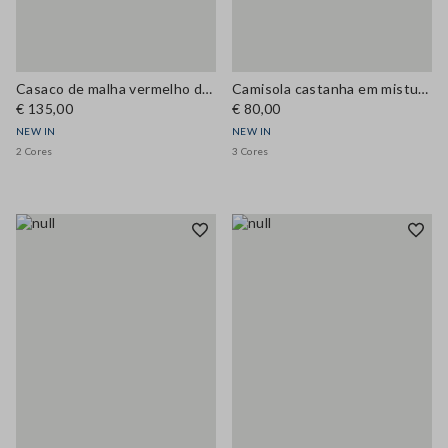
Casaco de malha vermelho de gola redonda em mistura de lã e caxemira, corte regular
Camisola castanha em mistura de lã e caxemira com decote redondo, corte regular
€ 135,00
€ 80,00
NEW IN
NEW IN
2 Cores
3 Cores