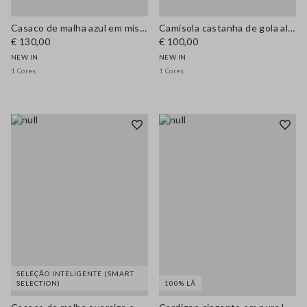
Casaco de malha azul em mistura de viscose, corte regular
Camisola castanha de gola alta em mistura de algodão e viscose
€ 130,00
€ 100,00
NEW IN
NEW IN
1 Cores
1 Cores
SELEÇÃO INTELIGENTE (SMART
SELECTION)
100% LÃ