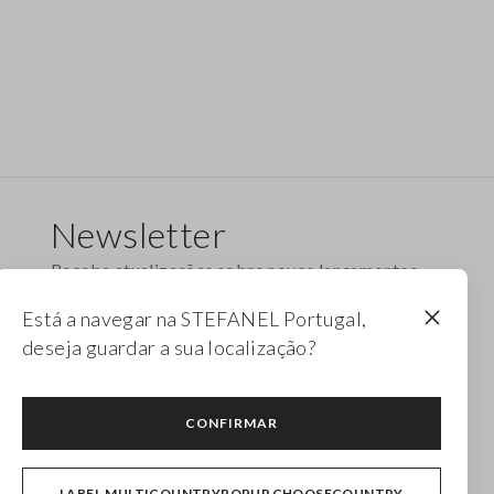
Newsletter
Receba atualizações sobre novos lançamentos,
coleções e promoções. Aproveite um desconto
Está a navegar na STEFANEL Portugal,
de 10%.
deseja guardar a sua localização?
FOOTER.NEWSLETTER.SUBSCRIBE
CONFIRMAR
Siga-nos em
LABEL.MULTICOUNTRYPOPUP.CHOOSECOUNTRY