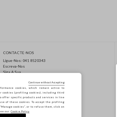
CONTACTE-NOS
Ligue-Nos: 041 8520343
Escreva-Nos
Siga A Sua
Encomenda/Devolução
Continue without Accepting
formance cookies, which remain active to
cookies (profiling cookies), including third
o offer specific products and services in line
use of these cookies. To accept the profiling
n “Manage cookies”, or to refuse them, click on
see our
Cookie Policy