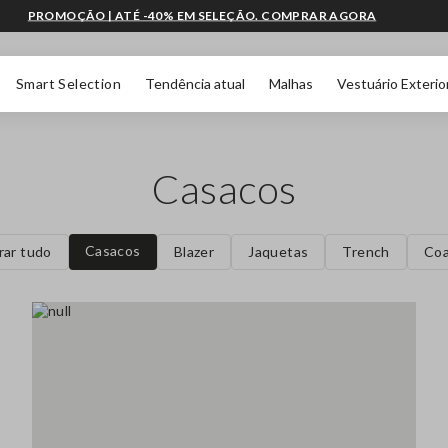
PROMOÇÃO | ATÉ -40% EM SELEÇÃO. COMPRAR AGORA
Smart Selection
Tendência atual
Malhas
Vestuário Exterio
Casacos
Casacos
rar tudo
Blazer
Jaquetas
Trench
Coa