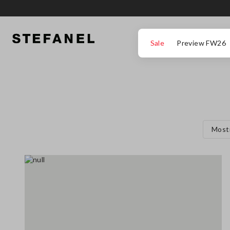
IR PARA O CONTEÚDO PRINCIPAL
DESÇA ATÉ AO FIM DA PÁGINA
Sale
Preview FW26
Most