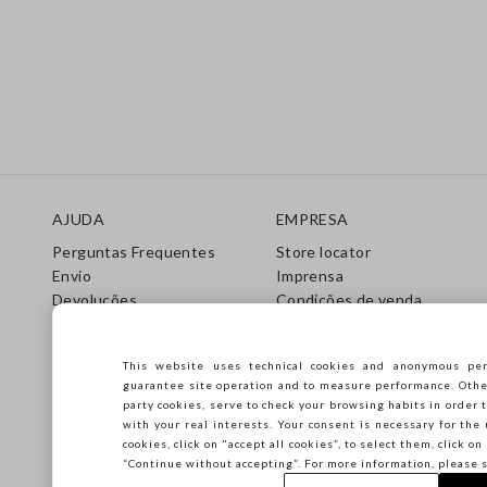
Rodapé
AJUDA
EMPRESA
Perguntas Frequentes
Store locator
Envio
Imprensa
Devoluções
Condições de venda
Gift Cards
Franchsing
Care Guide
Accessibility
This website uses technical cookies and anonymous per
Guia de Tamanhos
Sustentabilidade
guarantee site operation and to measure performance. Other 
party cookies, serve to check your browsing habits in order t
with your real interests. Your consent is necessary for the 
cookies, click on "accept all cookies”, to select them, click o
“Continue without accepting”. For more information, please 