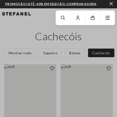
PROMOÇÃO | ATÉ -40% EM SELEÇÃO. COMPRAR AGORA
IR PARA O CONTEÚDO PRINCIPAL
DESÇA ATÉ AO FIM DA PÁGINA
Cachecóis
Mostrar tudo
Sapatos
Bolsas
Cachecóis