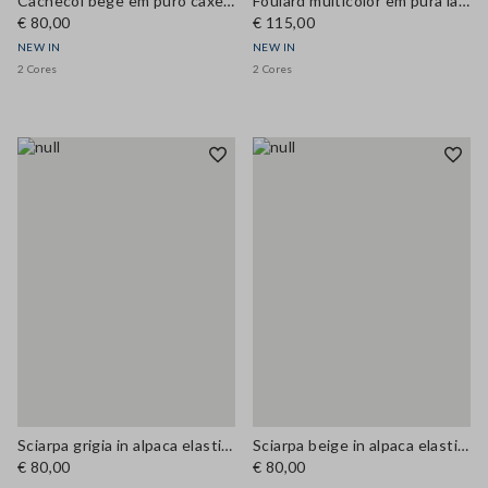
Cachecol bege em puro caxemira
Foulard multicolor em pura lã com estampado floral
€ 80,00
€ 115,00
NEW IN
NEW IN
2 Cores
2 Cores
Sciarpa grigia in alpaca elasticizzata
Sciarpa beige in alpaca elasticizzata
€ 80,00
€ 80,00