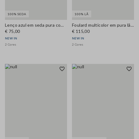
100% SEDA
100% LÃ
Lenço azul em seda pura com estampado floral
Foulard multicolor em pura lã com estampado floral
€ 75,00
€ 115,00
NEW IN
NEW IN
2 Cores
2 Cores