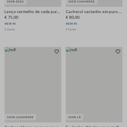
100% SEDA
100% CASHMERE
Lenço vermelho de seda pura com bolinhas
Cachecol castanho em puro caxemira
€ 75,00
€ 80,00
NEW IN
NEW IN
2 Cores
2 Cores
100% CASHMERE
100% LÃ