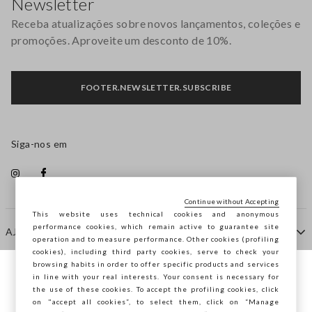
Newsletter
Receba atualizações sobre novos lançamentos, coleções e
promoções. Aproveite um desconto de 10%.
FOOTER.NEWSLETTER.SUBSCRIBE
Siga-nos em
Continue without Accepting
This website uses technical cookies and anonymous
performance cookies, which remain active to guarantee site
AJUDA
operation and to measure performance. Other cookies (profiling
cookies), including third party cookies, serve to check your
browsing habits in order to offer specific products and services
EMPRESA
in line with your real interests. Your consent is necessary for
Está a navegar na STEFANEL Portugal,
the use of these cookies. To accept the profiling cookies, click
deseja guardar a sua localização?
on "accept all cookies”, to select them, click on “Manage