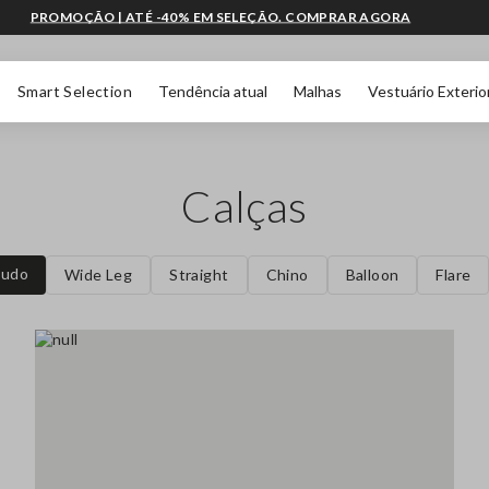
PROMOÇÃO | ATÉ -40% EM SELEÇÃO. COMPRAR AGORA
Smart Selection
Tendência atual
Malhas
Vestuário Exterio
Calças
tudo
Wide Leg
Straight
Chino
Balloon
Flare