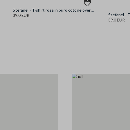
Stefanel - T-shirt rosa in puro cotone oversize fit con stampa, Donna, Rosa
39.0 EUR
39.0 EUR