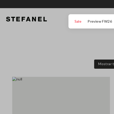
IR PARA O CONTEÚDO PRINCIPAL
DESÇA ATÉ AO FIM DA PÁGINA
Sale
Preview FW26
Mostrar 