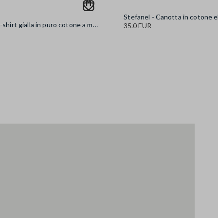
Stefanel - T-shirt gialla in puro cotone a maniche corte oversize fit con scritta, Donna, Giallo
35.0 EUR