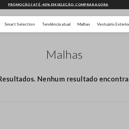
PROMOÇÃO | ATÉ -40% EM SELEÇÃO. COMPRAR AGORA
Smart Selection
Tendência atual
Malhas
Vestuário Exterio
Malhas
Resultados. Nenhum resultado encontr