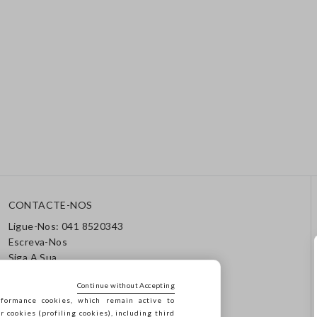
CONTACTE-NOS
Ligue-Nos: 041 8520343
Escreva-Nos
Siga A Sua
Encomenda/Devolução
Continue without Accepting
formance cookies, which remain active to
cookies (profiling cookies), including third