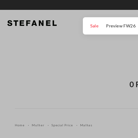
IR PARA O CONTEÚDO PRINCIPAL
DESÇA ATÉ AO FIM DA PÁGINA
Sale
Preview FW26
0 
Home
Mulher
Special Price
Malhas