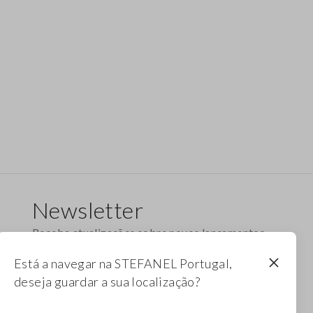
Newsletter
Receba atualizações sobre novos lançamentos,
coleções e promoções. Aproveite um desconto
Está a navegar na STEFANEL Portugal,
de 10%.
deseja guardar a sua localização?
FOOTER.NEWSLETTER.SUBSCRIBE