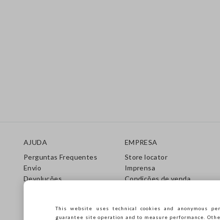
Rodapé
AJUDA
EMPRESA
Perguntas Frequentes
Store locator
Envio
Imprensa
Devoluções
Condições de venda
Gift Cards
Franchsing
Care Guide
Accessibility
This website uses technical cookies and anonymous per
Guia de Tamanhos
Sustentabilidade
guarantee site operation and to measure performance. Other 