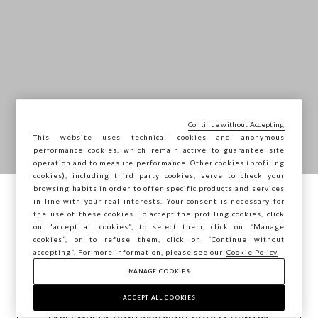
Continue without Accepting
This website uses technical cookies and anonymous
PROMOÇÃO
performance cookies, which remain active to guarantee site
operation and to measure performance. Other cookies (profiling
cookies), including third party cookies, serve to check your
Até -40% em artigos selecionados
browsing habits in order to offer specific products and services
in line with your real interests. Your consent is necessary for
Está a navegar na STEFANEL Portugal,
the use of these cookies. To accept the profiling cookies, click
deseja guardar a sua localização?
*Oferta válida em todos os artigos incluídos na categoria SALE. A
on "accept all cookies”, to select them, click on “Manage
oferta não é acumulável com outras promoções em vigor.
cookies”, or to refuse them, click on “Continue without
accepting”. For more information, please see our
Cookie Policy
MANAGE COOKIES
CONFIRMAR
COMPRAR AGORA
ACCEPT ALL COOKIES