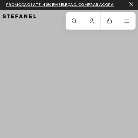
PROMOÇÃO | ATÉ -40% EM SELEÇÃO. COMPRAR AGORA
IR PARA O CONTEÚDO PRINCIPAL
DESÇA ATÉ AO FIM DA PÁGINA