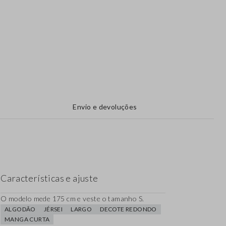
Envio e devoluções
Características e ajuste
O modelo mede 175 cm e veste o tamanho S.
ALGODÃO
JÉRSEI
LARGO
DECOTE REDONDO
MANGA CURTA