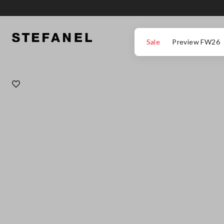
IR PARA O CONTEÚDO PRINCIPAL
DESÇA ATÉ AO FIM DA PÁGINA
Sale
Preview FW26