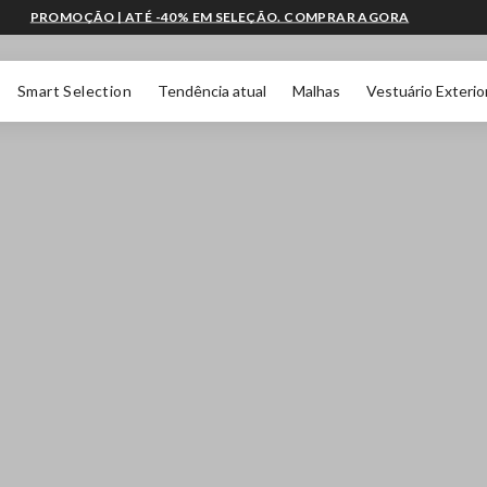
PROMOÇÃO | ATÉ -40% EM SELEÇÃO. COMPRAR AGORA
Smart Selection
Tendência atual
Malhas
Vestuário Exterio