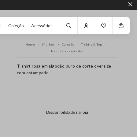
r
Coleção
Acessórios
Home
Mulher
Coleção
T-shirt & Top
T-shirts e camisolas
T-shirt rosa em algodão puro de corte oversize
com estampado
label.color
Disponibilidade na loja