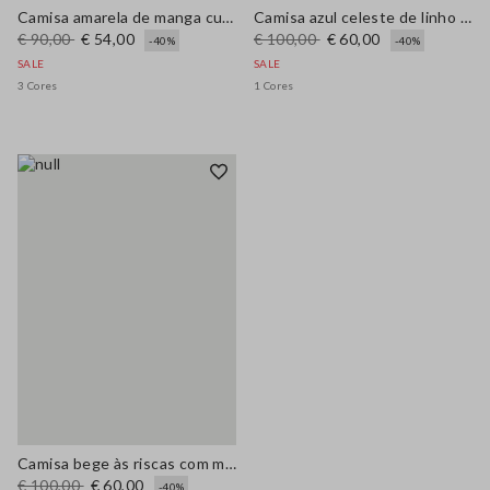
Camisa amarela de manga curta em mistura de lyocell regular fit
Camisa azul celeste de linho puro regular fit
€ 90,00
€ 54,00
€ 100,00
€ 60,00
-40%
-40%
SALE
SALE
3 Cores
1 Cores
Camisa bege às riscas com mangas compridas em puro ramie
€ 100,00
€ 60,00
-40%