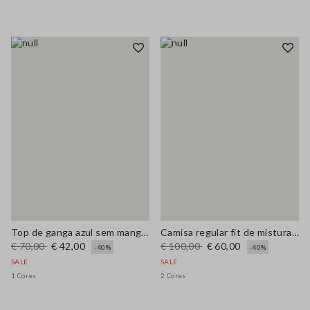
Top de ganga azul sem mangas em algodão elástico ajuste regular
Camisa regular fit de mistura de lyocell bege
€ 70,00
€ 42,00
€ 100,00
€ 60,00
-40%
-40%
SALE
SALE
1 Cores
2 Cores