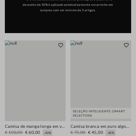
desconto de 50% é aplicado automaticamente no carrinho em
compras com um mínimo de 3 artigos.
SELEÇÃO INTELIGENTE (SMART
SELECTION)
Camisa de manga longa em viscose pura com padrão de xadrez multicolorido corte regular
Camisa branca em puro algodão corte regular
€ 100,00
€ 60,00
€ 75,00
€ 45,00
-40%
-40%