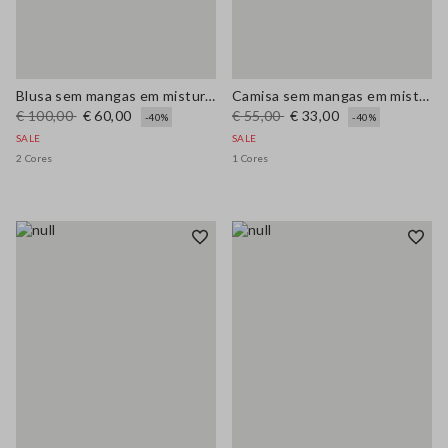
Blusa sem mangas em mistura de viscose branca, regular fit
Camisa sem mangas em mistura de algodão denim azul regular fit
€ 100,00
€ 60,00
€ 55,00
€ 33,00
-40%
-40%
SALE
SALE
2 Cores
1 Cores