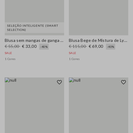
SELEÇÃO INTELIGENTE (SMART
SELECTION)
Blusa sem mangas de ganga azul em algodão puro ajuste regular
Blusa Bege de Mistura de Lyocell Regular Fit
€ 55,00
€ 33,00
€ 115,00
€ 69,00
-40%
-40%
SALE
SALE
1 Cores
1 Cores