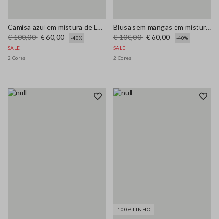
Camisa azul em mistura de Lyocell, corte regular
Blusa sem mangas em mistura de viscose castanha, corte regular
€ 100,00
€ 60,00
€ 100,00
€ 60,00
-40%
-40%
SALE
SALE
2 Cores
2 Cores
100% LINHO