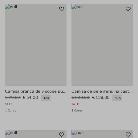
Camisa branca de viscose pura com corte oversize
Camisa de pele genuína castanha corte regular
€ 90,00
€ 54,00
€ 230,00
€ 138,00
-40%
-40%
SALE
SALE
1 Cores
1 Cores