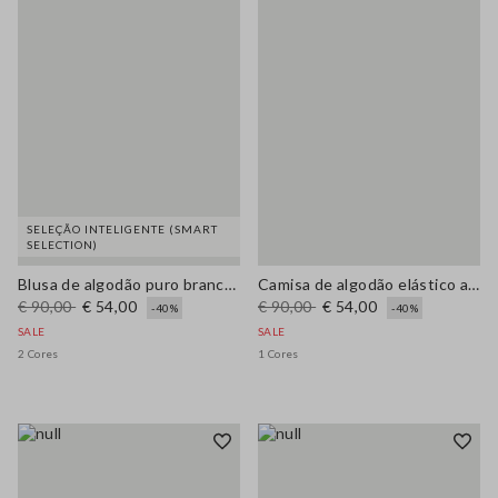
SELEÇÃO INTELIGENTE (SMART
SELECTION)
Blusa de algodão puro branca, ajuste regular com decote em V
Camisa de algodão elástico azul listrada regular fit
€ 90,00
€ 54,00
€ 90,00
€ 54,00
-40%
-40%
SALE
SALE
2 Cores
1 Cores