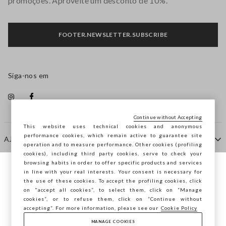
promoções. Aproveite um desconto de 10%.
FOOTER.NEWSLETTER.SUBSCRIBE
Siga-nos em
Continue without Accepting
This website uses technical cookies and anonymous
performance cookies, which remain active to guarantee site
AJUDA
operation and to measure performance. Other cookies (profiling
cookies), including third party cookies, serve to check your
browsing habits in order to offer specific products and services
EMPRESA
in line with your real interests. Your consent is necessary for
Está a navegar na STEFANEL Portugal,
the use of these cookies. To accept the profiling cookies, click
deseja guardar a sua localização?
on "accept all cookies”, to select them, click on “Manage
cookies”, or to refuse them, click on “Continue without
CONTACTE-NOS
accepting”. For more information, please see our
Cookie Policy
MANAGE COOKIES
CONFIRMAR