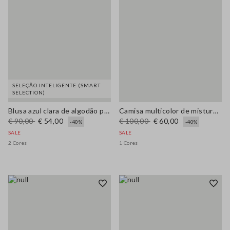
SELEÇÃO INTELIGENTE (SMART
SELECTION)
Blusa azul clara de algodão puro com decote em V e ajuste regular
Camisa multicolor de mistura de linho e algodão com corte regular
€ 90,00
€ 54,00
€ 100,00
€ 60,00
-40%
-40%
SALE
SALE
2 Cores
1 Cores