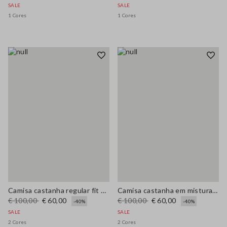
SALE
SALE
1 Cores
1 Cores
Camisa castanha regular fit em Lyocell elástico
Camisa castanha em mistura de Lyocell corte regular
€ 100,00
€ 60,00
€ 100,00
€ 60,00
-40%
-40%
SALE
SALE
2 Cores
2 Cores