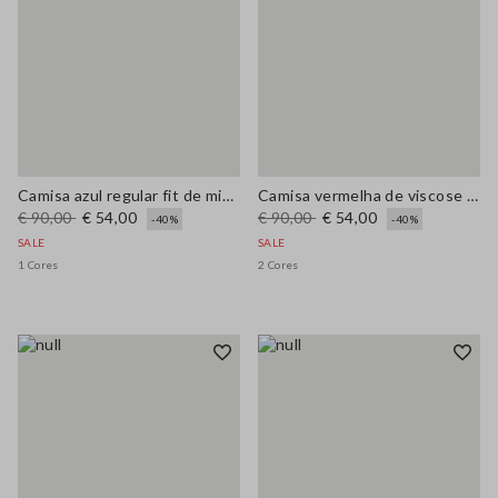
Camisa azul regular fit de mistura de algodão com bolsos
Camisa vermelha de viscose pura regular fit com gola serafino
€ 90,00
€ 54,00
€ 90,00
€ 54,00
-40%
-40%
SALE
SALE
1 Cores
2 Cores