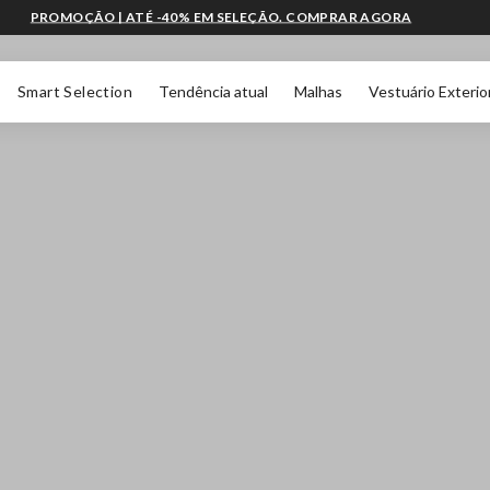
PROMOÇÃO | ATÉ -40% EM SELEÇÃO. COMPRAR AGORA
Smart Selection
Tendência atual
Malhas
Vestuário Exterio