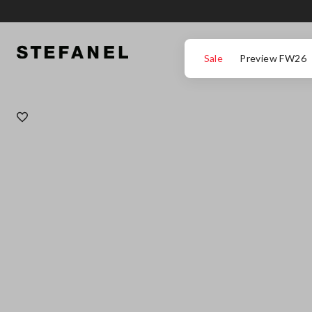
IR PARA O CONTEÚDO PRINCIPAL
DESÇA ATÉ AO FIM DA PÁGINA
Sale
Preview FW26