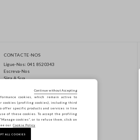
CONTACTE-NOS
Ligue-Nos: 041 8520343
Escreva-Nos
Siga A Sua
Encomenda/Devolução
Continue without Accepting
formance cookies, which remain active to
cookies (profiling cookies), including third
o offer specific products and services in line
use of these cookies. To accept the profiling
n “Manage cookies”, or to refuse them, click on
see our
Cookie Policy
PT ALL COOKIES