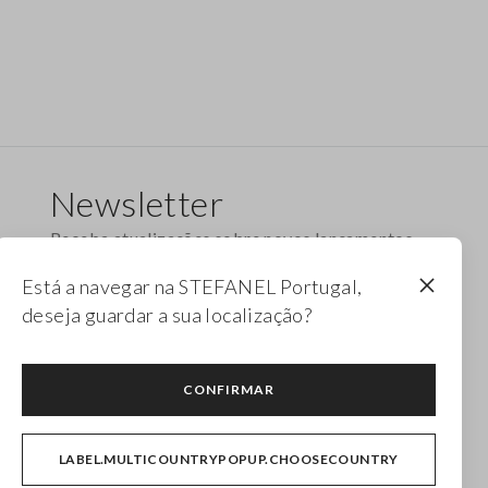
Newsletter
Receba atualizações sobre novos lançamentos,
coleções e promoções. Aproveite um desconto
Está a navegar na STEFANEL Portugal,
de 10%.
deseja guardar a sua localização?
FOOTER.NEWSLETTER.SUBSCRIBE
CONFIRMAR
Siga-nos em
LABEL.MULTICOUNTRYPOPUP.CHOOSECOUNTRY