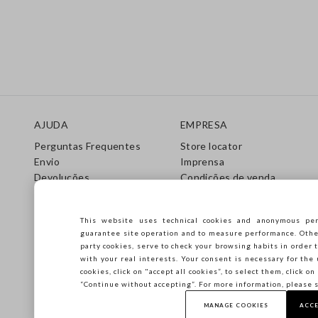
Rodapé
AJUDA
EMPRESA
Perguntas Frequentes
Store locator
Envio
Imprensa
Devoluções
Condições de venda
Gift Cards
Franchsing
Care Guide
Accessibility
This website uses technical cookies and anonymous per
Guia de Tamanhos
Sustentabilidade
guarantee site operation and to measure performance. Other 
party cookies, serve to check your browsing habits in order t
with your real interests. Your consent is necessary for the 
cookies, click on "accept all cookies”, to select them, click o
“Continue without accepting”. For more information, please 
MANAGE COOKIES
ACCE