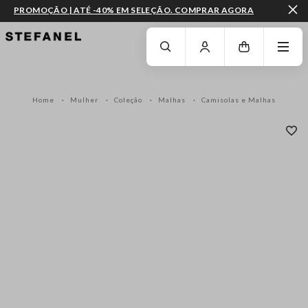
PROMOÇÃO | ATÉ -40% EM SELEÇÃO. COMPRAR AGORA
IR PARA O CONTEÚDO PRINCIPAL
DESÇA ATÉ AO FIM DA PÁGINA
Home
Mulher
Coleção
Malhas
Camisolas e Malhas