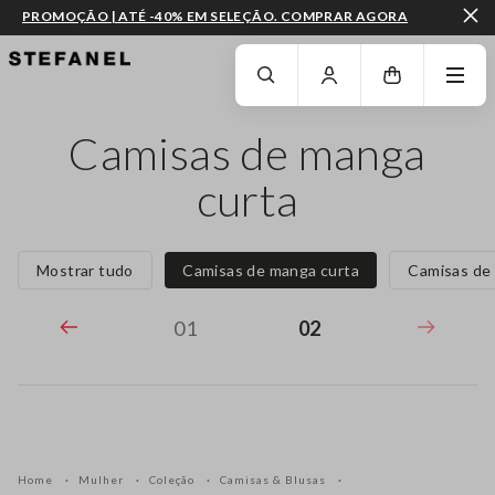
PROMOÇÃO | ATÉ -40% EM SELEÇÃO. COMPRAR AGORA
IR PARA O CONTEÚDO PRINCIPAL
DESÇA ATÉ AO FIM DA PÁGINA
Camisas de manga
curta
Mostrar tudo
Camisas de manga curta
Camisas de
01
02
Home
Mulher
Coleção
Camisas & Blusas