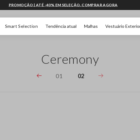
PROMOÇÃO | ATÉ -40% EM SELEÇÃO. COMPRAR AGORA
Smart Selection
Tendência atual
Malhas
Vestuário Exterio
Ceremony
01
02