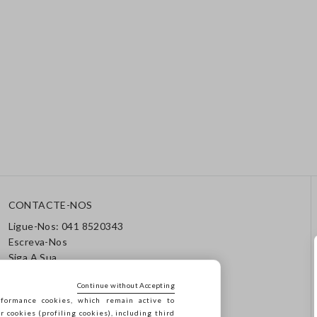
CONTACTE-NOS
Ligue-Nos: 041 8520343
Escreva-Nos
Siga A Sua
Encomenda/Devolução
Continue without Accepting
formance cookies, which remain active to
cookies (profiling cookies), including third