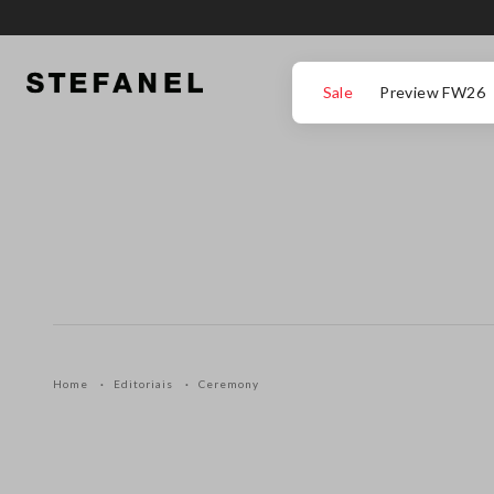
IR PARA O CONTEÚDO PRINCIPAL
DESÇA ATÉ AO FIM DA PÁGINA
Sale
Preview FW26
Home
Editoriais
Ceremony