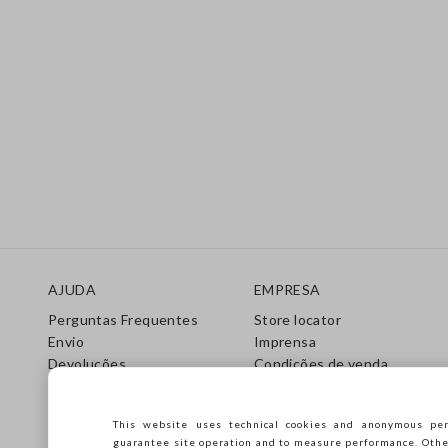
Rodapé
AJUDA
EMPRESA
Perguntas Frequentes
Store locator
Envio
Imprensa
Devoluções
Condições de venda
Gift Cards
Franchsing
Care Guide
Accessibility
This website uses technical cookies and anonymous per
Guia de Tamanhos
Sustentabilidade
guarantee site operation and to measure performance. Other 