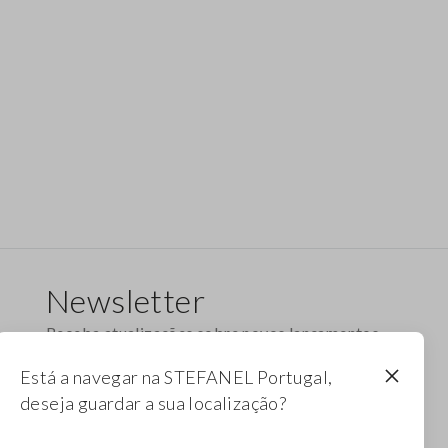
Newsletter
Receba atualizações sobre novos lançamentos,
coleções e promoções. Aproveite um desconto
Está a navegar na STEFANEL Portugal,
de 10%.
deseja guardar a sua localização?
FOOTER.NEWSLETTER.SUBSCRIBE