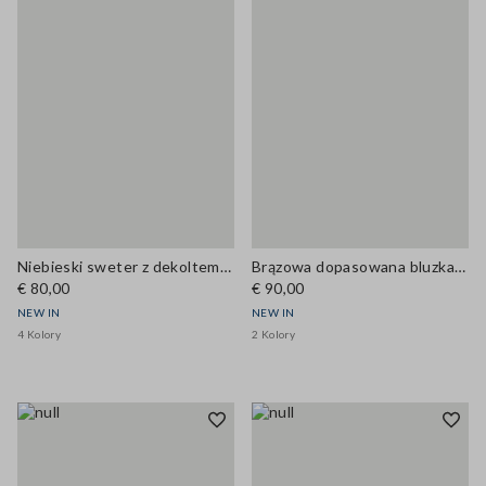
Niebieski sweter z dekoltem w serek z mieszanki wełny i kaszmiru, regular fit
Brązowa dopasowana bluzka z mieszanki lyocellu i jedwabiu
€ 80,00
€ 90,00
NEW IN
NEW IN
4 Kolory
2 Kolory