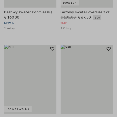
100% LEN
Beżowy sweter z domieszką wełny, ażurowy splot, dekolt okrągły, krój oversize
Beżowy sweter oversize z czystego lnu z głębokim dekoltem V
€ 160,00
€ 135,00
€ 67,50
-50%
NEW IN
SALE
2 Kolory
2 Kolory
100% BAWEŁNA