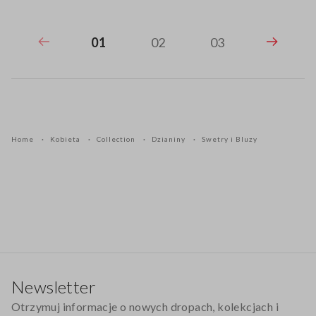
01
02
03
Home
Kobieta
Collection
Dzianiny
Swetry i Bluzy
Stopka
Newsletter
Otrzymuj informacje o nowych dropach, kolekcjach i