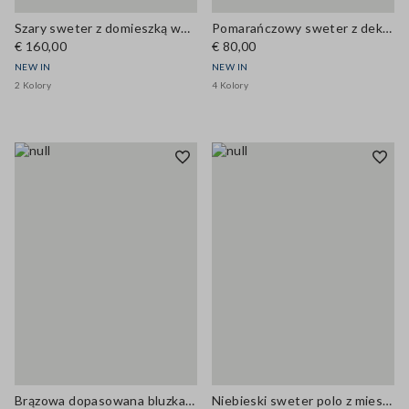
Szary sweter z domieszką wełny o ażurowym splocie, dekolt okrągły, krój oversize
Pomarańczowy sweter z dekoltem w serek z mieszanki wełny i kaszmiru, krój regular
€ 160,00
€ 80,00
NEW IN
NEW IN
2 Kolory
4 Kolory
Brązowa dopasowana bluzka z mieszanki lyocellu i jedwabiu
Niebieski sweter polo z mieszanki wełny i kaszmiru, regular fit