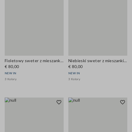
Fioletowy sweter z mieszanki wełny i kaszmiru z dekoltem pod szyję, krój regular
Niebieski sweter z mieszanki wełny i kaszmiru, z okrągłym dekoltem, krój regular
€ 80,00
€ 80,00
NEW IN
NEW IN
3 Kolory
3 Kolory