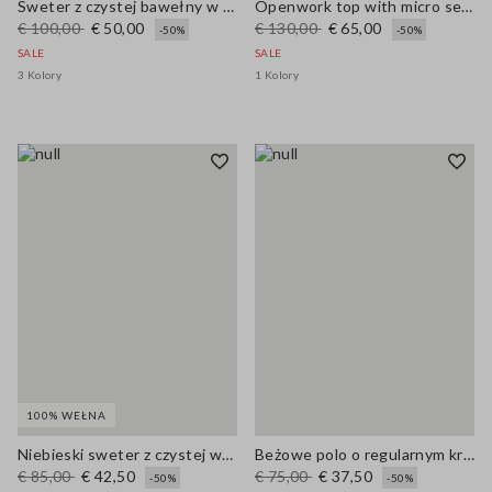
Sweter z czystej bawełny w wielokolorowe pasy, regular fit z kołnierzem polo
Openwork top with micro sequins
€ 100,00
€ 50,00
€ 130,00
€ 65,00
-50%
-50%
SALE
SALE
3 Kolory
1 Kolory
100% WEŁNA
Niebieski sweter z czystej wełny w luźnym kroju
Beżowe polo o regularnym kroju z mieszanki bawełny i kaszmiru
€ 85,00
€ 42,50
€ 75,00
€ 37,50
-50%
-50%