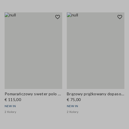
Pomarańczowy sweter polo z mieszanki wełny i kaszmiru, krój regular
Brązowy prążkowany dopasowany top z mieszanki lyocellu i jedwabiu
€ 115,00
€ 75,00
NEW IN
NEW IN
2 Kolory
2 Kolory