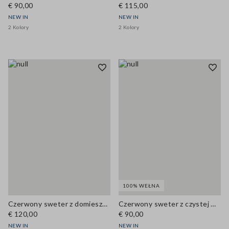
€ 90,00
€ 115,00
NEW IN
NEW IN
2 Kolory
2 Kolory
100% WEŁNA
Czerwony sweter z domieszką wiskozy z okrągłym dekoltem i guzikami, krój regular
Czerwony sweter z czystej wełny, regular fit
€ 120,00
€ 90,00
NEW IN
NEW IN