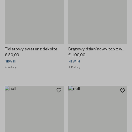
Fioletowy sweter z dekoltem w serek z mieszanki wełny i kaszmiru, krój regular
Brązowy dzianinowy top z wysokim kołnierzem z mieszanki bawełny i wiskozy
€ 80,00
€ 100,00
NEW IN
NEW IN
4 Kolory
1 Kolory