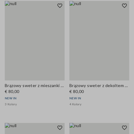
Brązowy sweter z mieszanki wełny i kaszmiru z okrągłym dekoltem, regular fit
Brązowy sweter z dekoltem w serek z mieszanki wełny i kaszmiru, krój regular
€ 80,00
€ 80,00
NEW IN
NEW IN
3 Kolory
4 Kolory