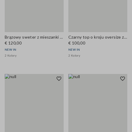
Brązowy sweter z mieszanki wiskozy z okrągłym dekoltem i guzikami, krój regular
Czarny top o kroju oversize z mieszanki wiskozy
€ 120,00
€ 100,00
NEW IN
NEW IN
2 Kolory
2 Kolory