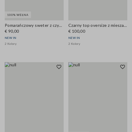
100% WEŁNA
Pomarańczowy sweter z czystej wełny o kroju regular
Czarny top oversize z mieszanki wiskozy
€ 90,00
€ 100,00
NEW IN
NEW IN
2 Kolory
2 Kolory