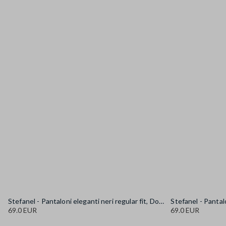
Stefanel - Pantaloni eleganti neri regular fit, Donna, Nero canna di fucile
69.0 EUR
69.0 EUR