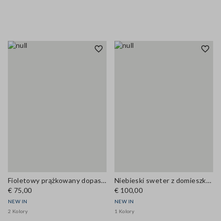
Fioletowy prążkowany dopasowany top z mieszanki lyocellu i jedwabiu
Niebieski sweter z domieszką wiskozy, okrągły dekolt, krój regular
€ 75,00
€ 100,00
NEW IN
NEW IN
2 Kolory
1 Kolory