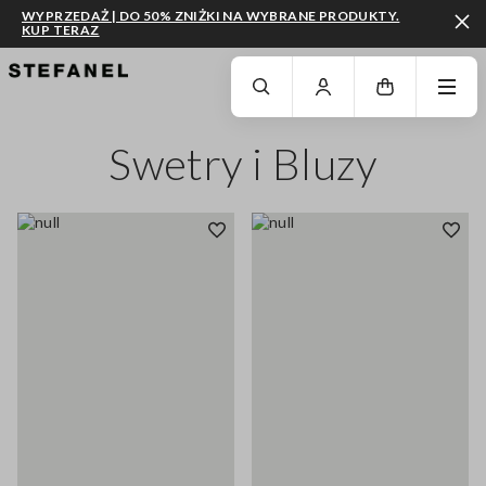
WYPRZEDAŻ | DO 50% ZNIŻKI NA WYBRANE PRODUKTY.
KUP TERAZ
PRZEJDŹ DO GŁÓWNEJ TREŚCI
PRZEWIŃ NA DÓŁ STRONY
Swetry i Bluzy