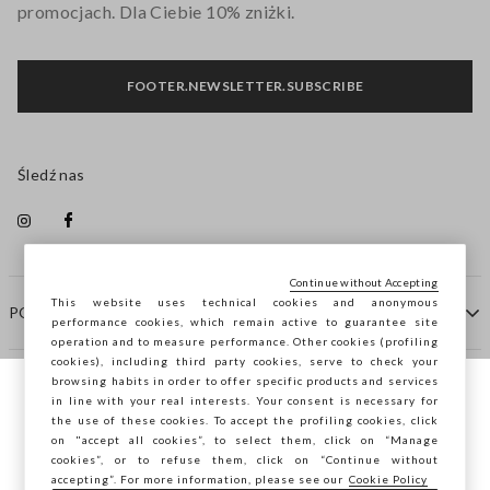
promocjach. Dla Ciebie 10% zniżki.
FOOTER.NEWSLETTER.SUBSCRIBE
Śledź nas
Continue without Accepting
This website uses technical cookies and anonymous
POMOC
performance cookies, which remain active to guarantee site
operation and to measure performance. Other cookies (profiling
cookies), including third party cookies, serve to check your
browsing habits in order to offer specific products and services
FIRMA
in line with your real interests. Your consent is necessary for
Przeglądasz STEFANEL Italia, chcesz
the use of these cookies. To accept the profiling cookies, click
zapisać swoją lokalizację?
on "accept all cookies”, to select them, click on “Manage
KONTAKTY
cookies”, or to refuse them, click on “Continue without
accepting”. For more information, please see our
Cookie Policy