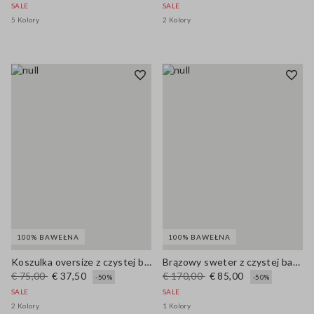
SALE
SALE
5 Kolory
2 Kolory
100% BAWEŁNA
100% BAWEŁNA
Koszulka oversize z czystej bawełny w wielokolorowe paski
Brązowy sweter z czystej bawełny, regular fit
€ 75,00
€ 37,50
€ 170,00
€ 85,00
-50%
-50%
SALE
SALE
2 Kolory
1 Kolory