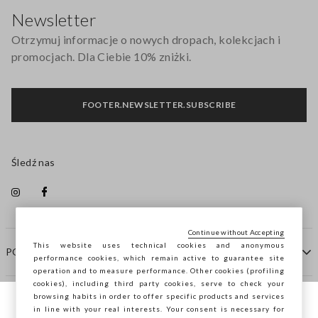
Newsletter
Otrzymuj informacje o nowych dropach, kolekcjach i
promocjach. Dla Ciebie 10% zniżki.
FOOTER.NEWSLETTER.SUBSCRIBE
Śledź nas
Continue without Accepting
This website uses technical cookies and anonymous
POMOC
performance cookies, which remain active to guarantee site
operation and to measure performance. Other cookies (profiling
cookies), including third party cookies, serve to check your
browsing habits in order to offer specific products and services
FIRMA
in line with your real interests. Your consent is necessary for
Przeglądasz STEFANEL Italia, chcesz