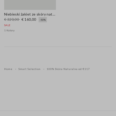
Niebieski żakiet ze skóry naturalnej o regularnym kroju
€ 320,00
€ 160,00
-50%
SALE
1 Kolory
Home
Smart Selection
100% Skóra Naturalna od €117
Stopka