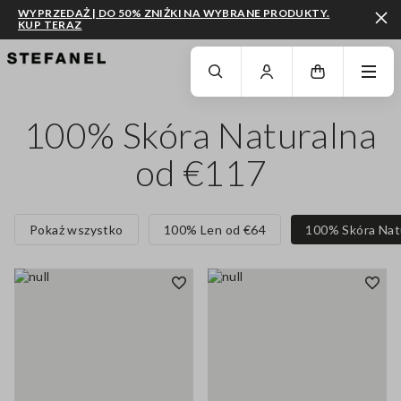
WYPRZEDAŻ | DO 50% ZNIŻKI NA WYBRANE PRODUKTY.
KUP TERAZ
PRZEJDŹ DO GŁÓWNEJ TREŚCI
PRZEWIŃ NA DÓŁ STRONY
100% Skóra Naturalna
od €117
Pokaż wszystko
100% Len od €64
100% Skóra Nat