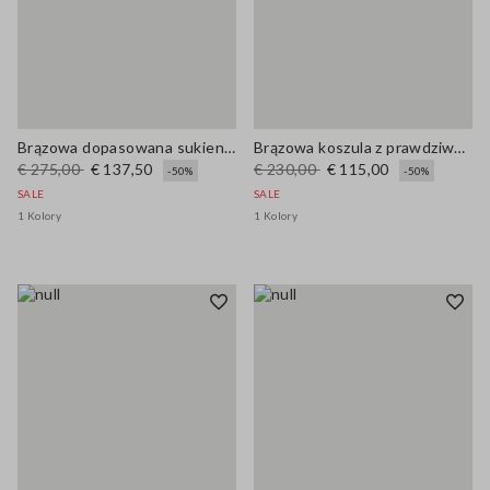
Brązowa dopasowana sukienka bez rękawów z prawdziwej skóry z dekoltem w kształcie litery V
Brązowa koszula z prawdziwej skóry regularny krój
€ 275,00
€ 137,50
€ 230,00
€ 115,00
-50%
-50%
SALE
SALE
1 Kolory
1 Kolory