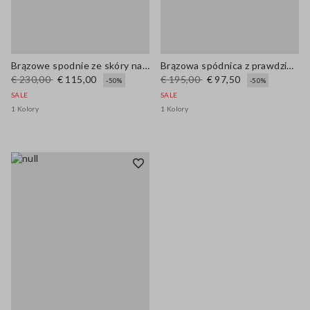
Brązowe spodnie ze skóry naturalnej o regularnym kroju
Brązowa spódnica z prawdziwej skóry, regularny krój
€ 230,00
€ 115,00
€ 195,00
€ 97,50
-50%
-50%
SALE
SALE
1 Kolory
1 Kolory