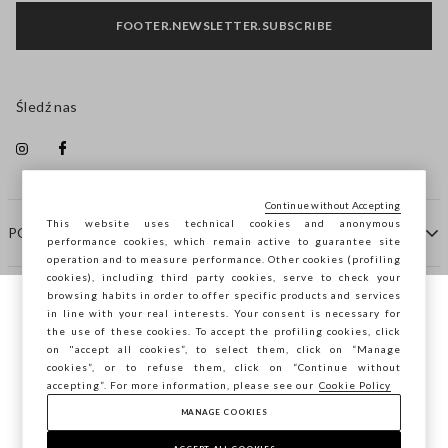
FOOTER.NEWSLETTER.SUBSCRIBE
Śledź nas
Continue without Accepting
This website uses technical cookies and anonymous
POMOC
performance cookies, which remain active to guarantee site
operation and to measure performance. Other cookies (profiling
cookies), including third party cookies, serve to check your
browsing habits in order to offer specific products and services
FIRMA
in line with your real interests. Your consent is necessary for
Przeglądasz STEFANEL Italia, chcesz
the use of these cookies. To accept the profiling cookies, click
zapisać swoją lokalizację?
on "accept all cookies”, to select them, click on “Manage
KONTAKTY
cookies”, or to refuse them, click on “Continue without
accepting”. For more information, please see our
Cookie Policy
MANAGE COOKIES
POTWIERDŹ
Copyright © Ovs S.p.A. P.Iva 04240010274 - Cap. Soc.