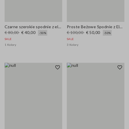
Czarne szerokie spodnie z elastycznej mieszanki wiskozy
Proste Beżowe Spodnie z Elastycznej Bawełny
€ 80,00
€ 40,00
€ 100,00
€ 50,00
-50%
-50%
SALE
SALE
1 Kolory
3 Kolory