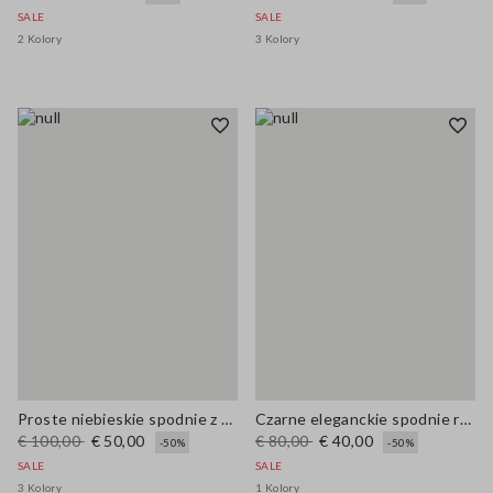
SALE
SALE
2 Kolory
3 Kolory
Proste niebieskie spodnie z elastycznej gabardyny
Czarne eleganckie spodnie regular fit
€ 100,00
€ 50,00
€ 80,00
€ 40,00
-50%
-50%
SALE
SALE
3 Kolory
1 Kolory