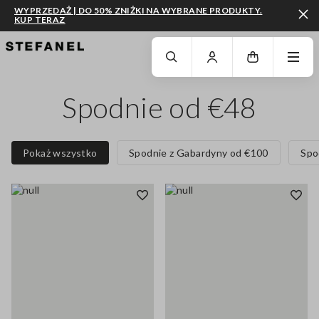
WYPRZEDAŻ | DO 50% ZNIŻKI NA WYBRANE PRODUKTY.
KUP TERAZ
PRZEJDŹ DO GŁÓWNEJ TREŚCI
PRZEWIŃ NA DÓŁ STRONY
Spodnie od €48
Pokaż wszystko
Spodnie z Gabardyny od €100
Spo