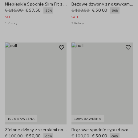
Niebieskie Spodnie Slim Fit z Mieszanki Bawełny Elastycznej
Beżowe dzwony z nogawkami regular fit z czystego bawełnianego denimu
€ 115,00
€ 57,50
€ 100,00
€ 50,00
-50%
-50%
SALE
SALE
1 Kolory
3 Kolory
100% BAWEŁNA
100% BAWEŁNA
Zielone dżinsy z szerokimi nogawkami z czystej bawełny, regularny krój
Brązowe spodnie typu dzwony o regularnym kroju i szerokiej nogawce z czystej bawełny denim
€ 100,00
€ 50,00
€ 100,00
€ 50,00
-50%
-50%