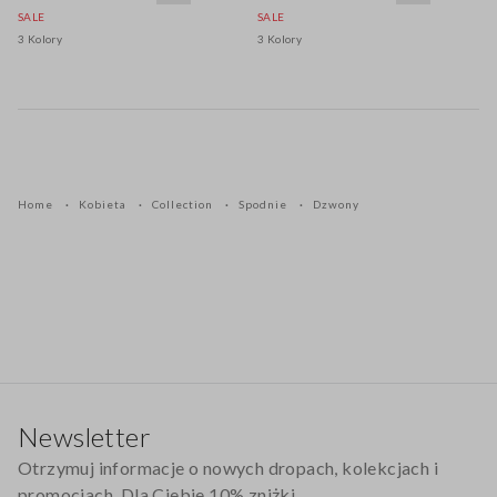
SALE
SALE
3 Kolory
3 Kolory
Home
Kobieta
Collection
Spodnie
Dzwony
Stopka
Newsletter
Otrzymuj informacje o nowych dropach, kolekcjach i
promocjach. Dla Ciebie 10% zniżki.