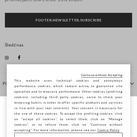
FOOTER.NEWSLETTER.SUBSCRIBE
Śledź nas
Continue without Accepting
This website uses technical cookies and anonymous
POMOC
performance cookies, which remain active to guarantee site
operation and to measure performance. Other cookies (profiling
cookies), including third party cookies, serve to check your
browsing habits in order to offer specific products and services
FIRMA
in line with your real interests. Your consent is necessary for
Przeglądasz STEFANEL Italia, chcesz
the use of these cookies. To accept the profiling cookies, click
zapisać swoją lokalizację?
on "accept all cookies”, to select them, click on “Manage
KONTAKTY
cookies”, or to refuse them, click on “Continue without
accepting”. For more information, please see our
Cookie Policy