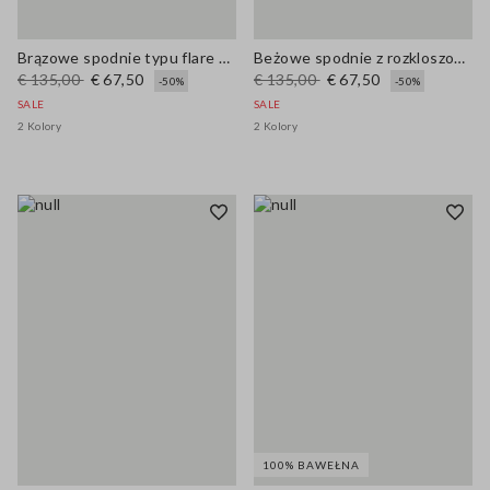
Brązowe spodnie typu flare z elastycznej bawełny
Beżowe spodnie z rozkloszowaną nogawką z elastycznej bawełny
€ 135,00
€ 67,50
€ 135,00
€ 67,50
-50%
-50%
SALE
SALE
2 Kolory
2 Kolory
100% BAWEŁNA