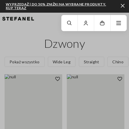
WYPRZEDAŻ | DO 50% ZNIŻKI NA WYBRANE PRODUKTY.
KUP TERAZ
PRZEJDŹ DO GŁÓWNEJ TREŚCI
PRZEWIŃ NA DÓŁ STRONY
Dzwony
Pokaż wszystko
Wide Leg
Straight
Chino