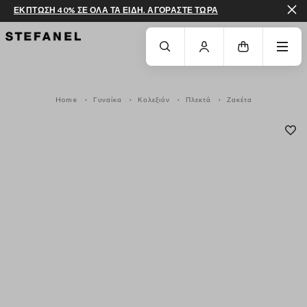
ΕΚΠΤΩΣΗ 40% ΣΕ ΟΛΑ ΤΑ ΕΙΔΗ. ΑΓΟΡΑΣΤΕ ΤΩΡΑ
ΜΕΤΆΒΑΣΗ ΣΤΟ ΚΎΡΙΟ ΠΕΡΙΕΧΌΜΕΝΟ
ΚΑΤΕΒΕΊΤΕ ΣΤΟ ΚΆΤΩ ΜΈΡΟΣ ΤΗΣ
Home
Γυναίκα
Κολεξιόν
Πλεκτά
Ζακέτα