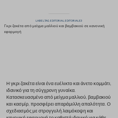
LABEL.TAG.EDITORIAL.EDITORIALE3
Γκρι ζακέτα από μείγμα μαλλιού και βαμβακιού σε κανονική
εφαρμογή
label.color
Η γκρι ζακέτα είναι ένα ευέλικτο και άνετο κομμάτι,
ιδανικό για τη σύγχρονη γυναίκα.
Κατασκευασμένο από μείγμα μαλλιού, βαμβακιού
και κασμίρ, προσφέρει απαράμιλλη απαλότητα. Ο
σχεδιασμός με στρογγυλή λαιμόκοψη και
κανονική εφαρμογή το καθιστά ιδανικό για κάθε