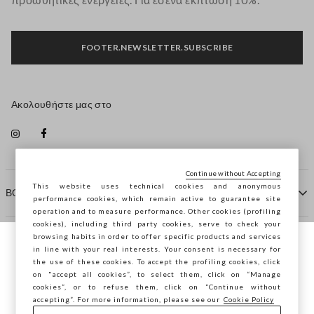
FOOTER.NEWSLETTER.SUBSCRIBE
Ακολουθήστε μας στο
Continue without Accepting
This website uses technical cookies and anonymous
ΒΟΗΘΕΙΑ
performance cookies, which remain active to guarantee site
operation and to measure performance. Other cookies (profiling
cookies), including third party cookies, serve to check your
browsing habits in order to offer specific products and services
ΠΡΑΚΤΟΡΕΙΟ
in line with your real interests. Your consent is necessary for
Περιηγείστε στο STEFANEL Ελλάδας, θέλετε
the use of these cookies. To accept the profiling cookies, click
να αποθηκεύσετε την τοποθεσία σας;
on "accept all cookies”, to select them, click on “Manage
ΕΠΙΚΟΙΝΩΝΗΣΤΕ ΜΑΖΙ ΜΑΣ
cookies”, or to refuse them, click on “Continue without
accepting”. For more information, please see our
Cookie Policy