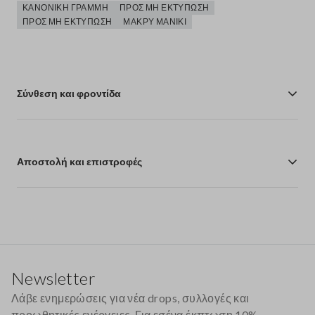
ΚΑΝΟΝΙΚΉ ΓΡΑΜΜΉ
ΠΡΟΣ ΜΗ ΕΚΤΎΠΩΣΗ
ΠΡΟΣ ΜΗ ΕΚΤΎΠΩΣΗ
ΜΑΚΡΎ ΜΑΝΊΚΙ
Σύνθεση και φροντίδα
Αποστολή και επιστροφές
Υποσέλιδο
Newsletter
Λάβε ενημερώσεις για νέα drops, συλλογές και
προωθητικές ενέργειες. Για εσένα έκπτωση 10%.