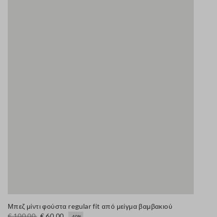
Μπεζ μίντι φούστα regular fit από μείγμα βαμβακιού
€ 100,00
€ 60,00
-40%