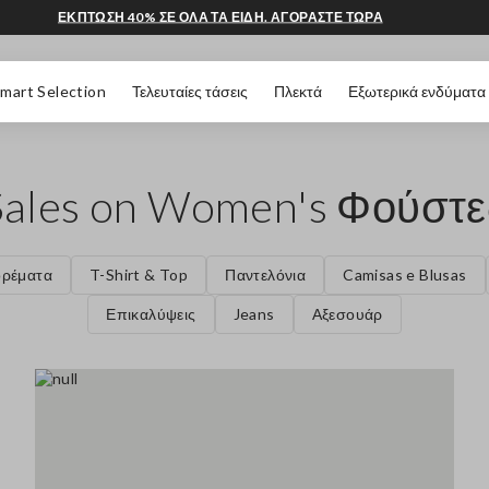
ΕΚΠΤΩΣΗ 40% ΣΕ ΟΛΑ ΤΑ ΕΙΔΗ. ΑΓΟΡΑΣΤΕ ΤΩΡΑ
 ΣΕΛΊΔΑΣ
mart Selection
Τελευταίες τάσεις
Πλεκτά
Εξωτερικά ενδύματα
Sales on Women's Φούστε
ρέματα
T-Shirt & Top
Παντελόνια
Camisas e Blusas
Επικαλύψεις
Jeans
Αξεσουάρ