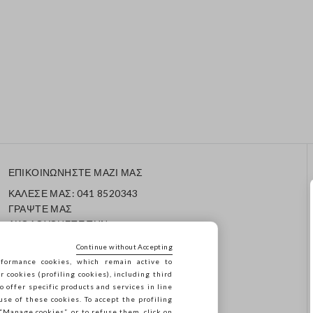
ΕΠΙΚΟΙΝΩΝΗΣΤΕ ΜΑΖΙ ΜΑΣ
ΚΑΛΕΣΕ ΜΑΣ: 041 8520343
ΓΡΑΨΤΕ ΜΑΣ
ΑΚΟΛΟΥΘΗΣΤΕ ΤΗΝ
ΠΑΡΑΓΓΕΛΙΑ/ΕΠΙΣΤΡΟΦΗ
Continue without Accepting
ΣΑΣ
formance cookies, which remain active to
cookies (profiling cookies), including third
o offer specific products and services in line
use of these cookies. To accept the profiling
n “Manage cookies”, or to refuse them, click on