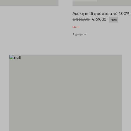
Λευκή midi φούστα από 100% 
€ 115,00
€ 69,00
-40%
SALE
1 χρώματα