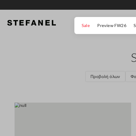
ΜΕΤΆΒΑΣΗ ΣΤΟ ΚΎΡΙΟ ΠΕΡΙΕΧΌΜΕΝΟ
ΚΑΤΕΒΕΊΤΕ ΣΤΟ ΚΆΤΩ ΜΈΡΟΣ ΤΗΣ
Sale
Preview FW26
S
Προβολή όλων
Φο