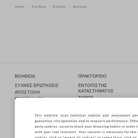
Home
Pre-Sale
Ένδυση
Φούστες
Υποσέλιδο
ΒΟΗΘΕΙΑ
ΠΡΑΚΤΟΡΕΙΟ
ΣΥΧΝΕΣ ΕΡΩΤΗΣΕΙΣ
ΕΝΤΟΠΙΣΤΗΣ
ΚΑΤΑΣΤΗΜΑΤΟΣ
ΑΠΟΣΤΟΛΗ
ΤΥΠΟΣ
ΕΠΙΣΤΡΟΦΕΣ
ΟΡΟΙ ΠΩΛΗΣΗΣ
ΔΩΡΟΚΑΡΤΑ
Franchsing
CARE GUIDE
This website uses technical cookies and anonymous per
Accessibility
Guida alle taglie
guarantee site operation and to measure performance. Other 
Βιωσιμότητα
party cookies, serve to check your browsing habits in order t
with your real interests. Your consent is necessary for the 
cookies, click on "accept all cookies”, to select them, click o