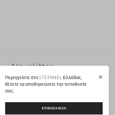
Newsletter
Λάβε ενημερώσεις για νέα drops, συλλογές και
Περιηγείστε στο STEFANEL Ελλάδας,
προωθητικές ενέργειες. Για εσένα έκπτωση 10%.
θέλετε να αποθηκεύσετε την τοποθεσία
σας;
FOOTER.NEWSLETTER.SUBSCRIBE
ΕΠΙΒΕΒΑΊΩΣΗ